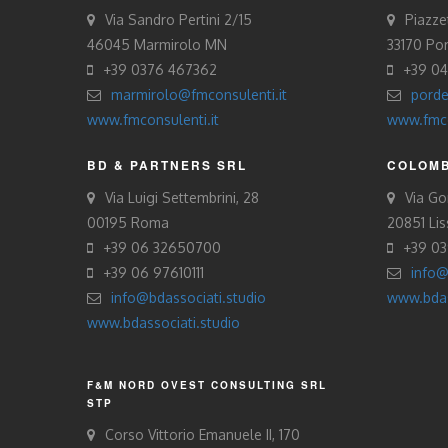
Via Sandro Pertini 2/15
Piazze
46045 Marmirolo MN
33170 Po
+39 0376 467362
+39 0
marmirolo@fmconsulenti.it
porde
www.fmconsulenti.it
www.fmco
BD & PARTNERS SRL
COLOMB
Via Luigi Settembrini, 28
Via Gor
00195 Roma
20851 Li
+39 06 32650700
+39 0
+39 06 97610111
info@
info@bdassociati.studio
www.bdas
www.bdassociati.studio
F&M NORD OVEST CONSULTING SRL
STP
Corso Vittorio Emanuele II, 170