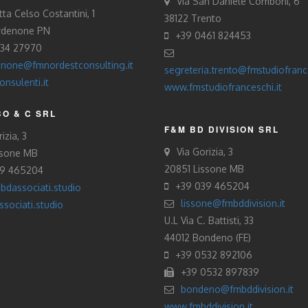
Via San Daniele Comboni, 6
tta Celso Costantini, 1
38122 Trento
rdenone PN
+39 0461 824453
434 27970
none@fmnordestconsulting.it
segreteria.trento@fmstudiofrance
nsulenti.it
www.fmstudiofranceschi.it
O & C SRL
F&M BD DIVISION SRL
izia, 3
Via Gorizia, 3
ssone MB
20851 Lissone MB
39 465204
+39 039 465204
bdassociati.studio
lissone@fmbddivision.it
sociati.studio
U.L Via C. Battisti, 33
44012 Bondeno (FE)
+39 0532 892106
+39 0532 897839
bondeno@fmbddivision.it
www.fmbddivision.it