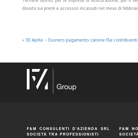
Termine ultimo, per le imprese di assicurazione, per il 
dovuta sui premi e accessori incassati nel mese di febbrai
«
30 Aprile – Esonero pagamento canone Rai contribuenti 
F&M CONSULENTI D’AZIENDA SRL
F&M NO
SOCIETÀ TRA PROFESSIONISTI
SOCIET