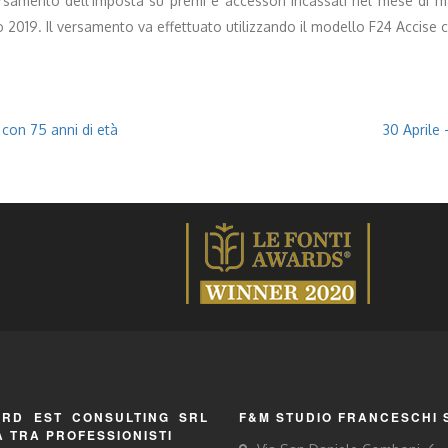
versamento dell’imposta su premi e accessori incassati nel mese di 
o 2019. Il versamento va effettuato utilizzando il modello F24 Accise
con 75 anni di età
30 Aprile 
RD EST CONSULTING SRL
F&M STUDIO FRANCESCHI 
À TRA PROFESSIONISTI