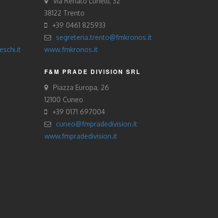
Via Renato Lunelli, 32
38122 Trento
+39 0461 825933
segreteria.trento@fmkronos.it
schi.it
www.fmkronos.it
F&M PRADE DIVISION SRL
Piazza Europa, 26
12100 Cuneo
+39 0171 697004
cuneo@fmpradedivision.it
www.fmpradedivision.it