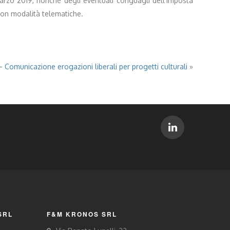
marzo 2019, nonchè degli eventuali conguagli dell’imposta
 con modalità telematiche.
– Comunicazione erogazioni liberali per progetti culturali
»
SRL
F&M KRONOS SRL