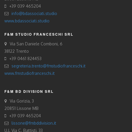
+39 039 465204
info@bdassociati.studio
www.bdassociati.studio
F&M STUDIO FRANCESCHI SRL
Via San Daniele Comboni, 6
38122 Trento
+39 0461 824453
segreteria.trento@fmstudiofranceschi.it
www.fmstudiofranceschi.it
F&M BD DIVISION SRL
Via Gorizia, 3
20851 Lissone MB
+39 039 465204
lissone@fmbddivision.it
U.L Via C. Battisti, 33