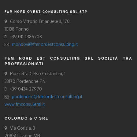
F&M NORD OVEST CONSULTING SRL STP
Corso Vittorio Emanuele II, 170
10138 Torino
+39 011 4386208
mondovi@fmnordestconsulting.it
F&M NORD EST CONSULTING SRL SOCIETÀ TRA
PROFESSIONISTI
Piazzetta Celso Costantini, 1
33170 Pordenone PN
+39 0434 27970
pordenone@fmnordestconsulting.it
www.fmconsulenti.it
COLOMBO & C SRL
Via Gorizia, 3
20851 Lissone MB