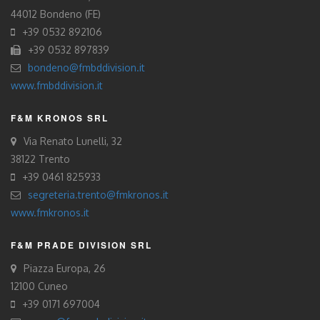
44012 Bondeno (FE)
+39 0532 892106
+39 0532 897839
bondeno@fmbddivision.it
www.fmbddivision.it
F&M KRONOS SRL
Via Renato Lunelli, 32
38122 Trento
+39 0461 825933
segreteria.trento@fmkronos.it
www.fmkronos.it
F&M PRADE DIVISION SRL
Piazza Europa, 26
12100 Cuneo
+39 0171 697004