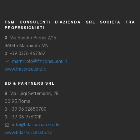
F&M CONSULENTI D’AZIENDA SRL SOCIETÀ TRA
PROFESSIONISTI
Via Sandro Pertini 2/15
46045 Marmirolo MN
+39 0376 467362
marmirolo@fmconsulenti.it
www.fmconsulenti.it
BD & PARTNERS SRL
Via Luigi Settembrini, 28
00195 Roma
+39 06 32650700
+39 06 97610111
info@bdassociati.studio
www.bdassociati.studio