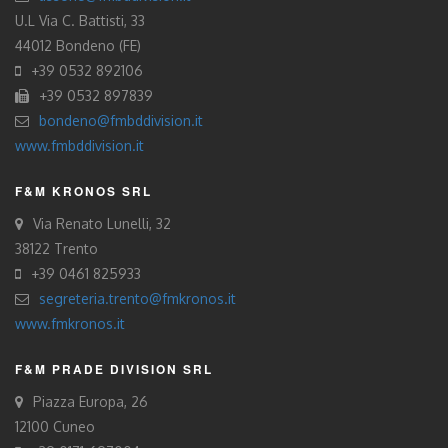
U.L Via C. Battisti, 33
44012 Bondeno (FE)
+39 0532 892106
+39 0532 897839
bondeno@fmbddivision.it
www.fmbddivision.it
F&M KRONOS SRL
Via Renato Lunelli, 32
38122 Trento
+39 0461 825933
segreteria.trento@fmkronos.it
www.fmkronos.it
F&M PRADE DIVISION SRL
Piazza Europa, 26
12100 Cuneo