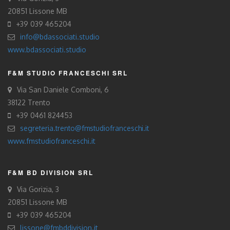
20851 Lissone MB
+39 039 465204
info@bdassociati.studio
www.bdassociati.studio
F&M STUDIO FRANCESCHI SRL
Via San Daniele Comboni, 6
38122 Trento
+39 0461 824453
segreteria.trento@fmstudiofranceschi.it
www.fmstudiofranceschi.it
F&M BD DIVISION SRL
Via Gorizia, 3
20851 Lissone MB
+39 039 465204
lissone@fmbddivision.it