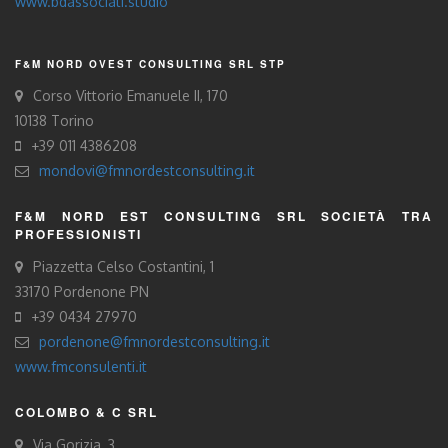
www.bdassociati.studio
F&M NORD OVEST CONSULTING SRL STP
Corso Vittorio Emanuele II, 170
10138 Torino
+39 011 4386208
mondovi@fmnordestconsulting.it
F&M NORD EST CONSULTING SRL SOCIETÀ TRA
PROFESSIONISTI
Piazzetta Celso Costantini, 1
33170 Pordenone PN
+39 0434 27970
pordenone@fmnordestconsulting.it
www.fmconsulenti.it
COLOMBO & C SRL
Via Gorizia, 3