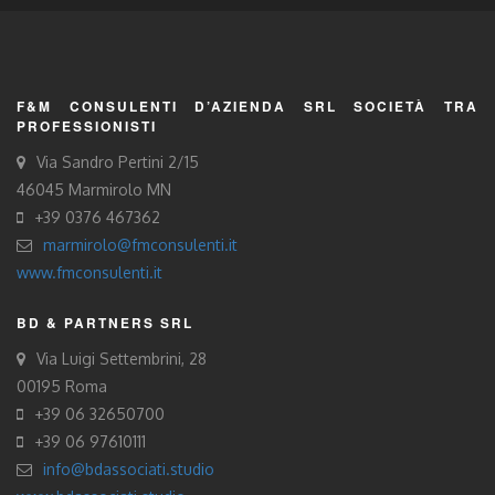
F&M CONSULENTI D’AZIENDA SRL SOCIETÀ TRA
PROFESSIONISTI
Via Sandro Pertini 2/15
46045 Marmirolo MN
+39 0376 467362
marmirolo@fmconsulenti.it
www.fmconsulenti.it
BD & PARTNERS SRL
Via Luigi Settembrini, 28
00195 Roma
+39 06 32650700
+39 06 97610111
info@bdassociati.studio