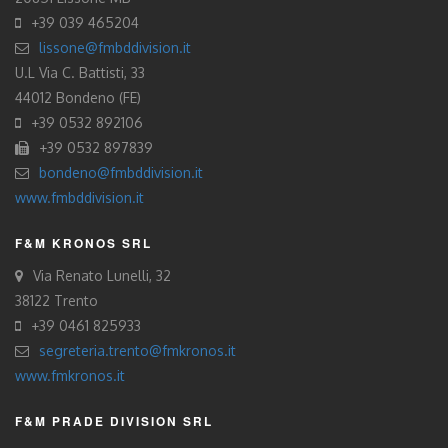
+39 039 465204
lissone@fmbddivision.it
U.L Via C. Battisti, 33
44012 Bondeno (FE)
+39 0532 892106
+39 0532 897839
bondeno@fmbddivision.it
www.fmbddivision.it
F&M KRONOS SRL
Via Renato Lunelli, 32
38122 Trento
+39 0461 825933
segreteria.trento@fmkronos.it
www.fmkronos.it
F&M PRADE DIVISION SRL