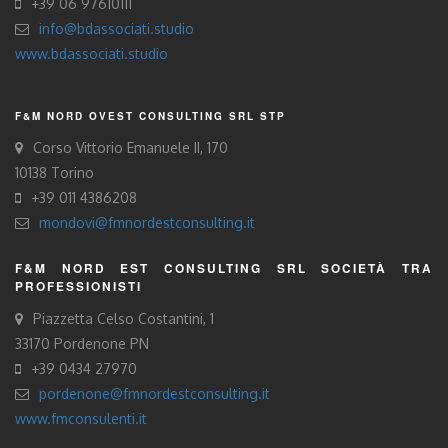
+39 06 97610111
info@bdassociati.studio
www.bdassociati.studio
F&M NORD OVEST CONSULTING SRL STP
Corso Vittorio Emanuele II, 170
10138 Torino
+39 011 4386208
mondovi@fmnordestconsulting.it
F&M NORD EST CONSULTING SRL SOCIETÀ TRA
PROFESSIONISTI
Piazzetta Celso Costantini, 1
33170 Pordenone PN
+39 0434 27970
pordenone@fmnordestconsulting.it
www.fmconsulenti.it