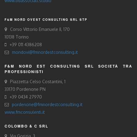
www.bdassociati.studio
F&M NORD OVEST CONSULTING SRL STP
Corso Vittorio Emanuele II, 170
10138 Torino
+39 011 4386208
mondovi@fmnordestconsulting.it
F&M NORD EST CONSULTING SRL SOCIETÀ TRA
PROFESSIONISTI
Piazzetta Celso Costantini, 1
33170 Pordenone PN
+39 0434 27970
pordenone@fmnordestconsulting.it
www.fmconsulenti.it
COLOMBO & C SRL
Via Gorizia, 3