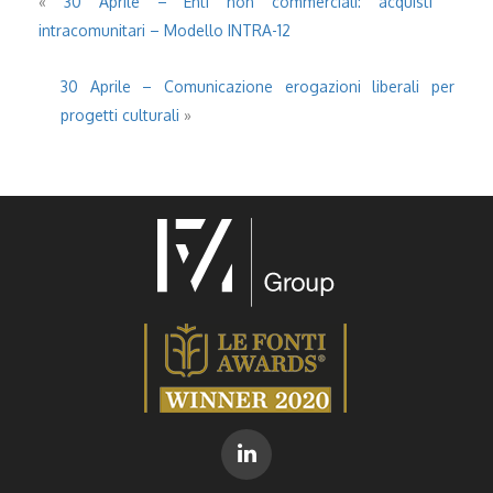
«
30 Aprile – Enti non commerciali: acquisti
intracomunitari – Modello INTRA-12
30 Aprile – Comunicazione erogazioni liberali per
progetti culturali
»