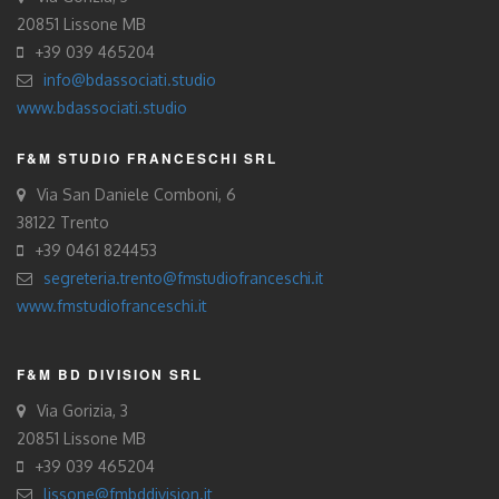
20851 Lissone MB
+39 039 465204
info@bdassociati.studio
www.bdassociati.studio
F&M STUDIO FRANCESCHI SRL
Via San Daniele Comboni, 6
38122 Trento
+39 0461 824453
segreteria.trento@fmstudiofranceschi.it
www.fmstudiofranceschi.it
F&M BD DIVISION SRL
Via Gorizia, 3
20851 Lissone MB
+39 039 465204
lissone@fmbddivision.it