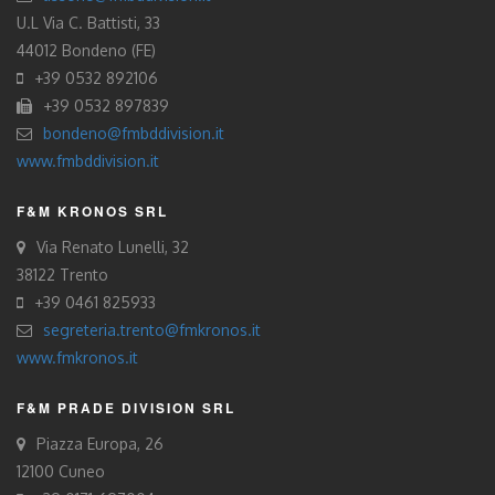
U.L Via C. Battisti, 33
44012 Bondeno (FE)
+39 0532 892106
+39 0532 897839
bondeno@fmbddivision.it
www.fmbddivision.it
F&M KRONOS SRL
Via Renato Lunelli, 32
38122 Trento
+39 0461 825933
segreteria.trento@fmkronos.it
www.fmkronos.it
F&M PRADE DIVISION SRL
Piazza Europa, 26
12100 Cuneo