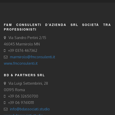
F&M CONSULENTI D’AZIENDA SRL SOCIETÀ TRA
PROFESSIONISTI
Via Sandro Pertini 2/15
46045 Marmirolo MN
+39 0376 467362
marmirolo@fmconsulenti.it
www.fmconsulenti.it
BD & PARTNERS SRL
Via Luigi Settembrini, 28
00195 Roma
+39 06 32650700
+39 06 97610111
info@bdassociati.studio