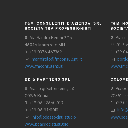
F&M CONSULENTI D’AZIENDA SRL
F&M NO
SOCIETÀ TRA PROFESSIONISTI
SOCIET
Via Sandro Pertini 2/15
Piazze
46045 Marmirolo MN
33170 Po
+39 0376 467362
+39 0
marmirolo@fmconsulenti.it
porde
www.fmconsulenti.it
www.fmco
BD & PARTNERS SRL
COLOMB
Via Luigi Settembrini, 28
Via Gor
00195 Roma
20851 Li
+39 06 32650700
+39 0
+39 06 97610111
info@
info@bdassociati.studio
www.bdas
www.bdassociati.studio