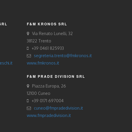
SRL
F&M KRONOS SRL
Via Renato Lunelli, 32
38122 Trento
+39 0461 825933
segreteria.trento@fmkronos.it
schi.it
www.fmkronos.it
F&M PRADE DIVISION SRL
Piazza Europa, 26
12100 Cuneo
+39 0171 697004
cuneo@fmpradedivision.it
www.fmpradedivision.it