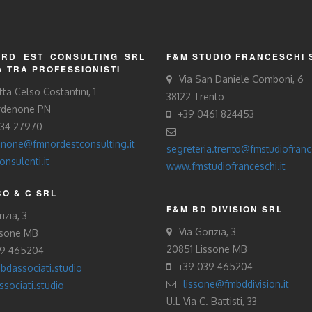
RD EST CONSULTING SRL
F&M STUDIO FRANCESCHI 
À TRA PROFESSIONISTI
Via San Daniele Comboni, 6
tta Celso Costantini, 1
38122 Trento
rdenone PN
+39 0461 824453
434 27970
none@fmnordestconsulting.it
segreteria.trento@fmstudiofrance
nsulenti.it
www.fmstudiofranceschi.it
O & C SRL
F&M BD DIVISION SRL
izia, 3
Via Gorizia, 3
ssone MB
20851 Lissone MB
39 465204
+39 039 465204
bdassociati.studio
lissone@fmbddivision.it
sociati.studio
U.L Via C. Battisti, 33