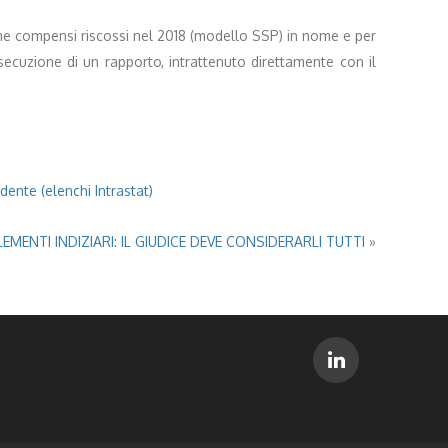
ione compensi riscossi nel 2018 (modello SSP) in nome e per
secuzione di un rapporto, intrattenuto direttamente con il
dente (elenchi Intrastat)
MENTI INDIZIARI: IL GIUDICE DEVE CONSIDERARLI TUTTI
»