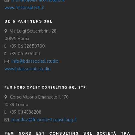
www.fmconsulenti.it
BD & PARTNERS SRL
Via Luigi Settembrini, 28
00195 Roma
+39 06 32650700
+39 06 97610111
info@bdassociati.studio
www.bdassociati.studio
F&M NORD OVEST CONSULTING SRL STP
Corso Vittorio Emanuele II, 170
10138 Torino
+39 011 4386208
mondovi@fmnordestconsulting.it
F&M NORD EST CONSULTING SRL SOCIETÀ TRA