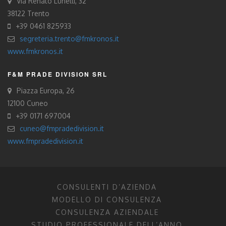
Via Renato Lunelli, 32
38122 Trento
+39 0461 825933
segreteria.trento@fmkronos.it
www.fmkronos.it
F&M PRADE DIVISION SRL
Piazza Europa, 26
12100 Cuneo
+39 0171 697004
cuneo@fmpradedivision.it
www.fmpradedivision.it
CONSULENTI D’AZIENDA
MODELLO DI CONSULENZA
CONSULENZA AZIENDALE
STUDIO PROFESSIONALE DELL’ANNO