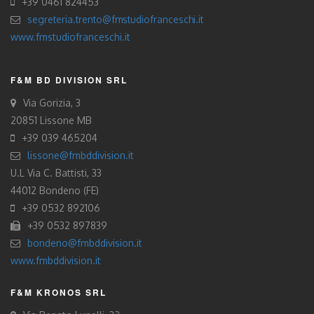
+39 0461 824453
segreteria.trento@fmstudiofranceschi.it
www.fmstudiofranceschi.it
F&M BD DIVISION SRL
Via Gorizia, 3
20851 Lissone MB
+39 039 465204
lissone@fmbddivision.it
U.L Via C. Battisti, 33
44012 Bondeno (FE)
+39 0532 892106
+39 0532 897839
bondeno@fmbddivision.it
www.fmbddivision.it
F&M KRONOS SRL