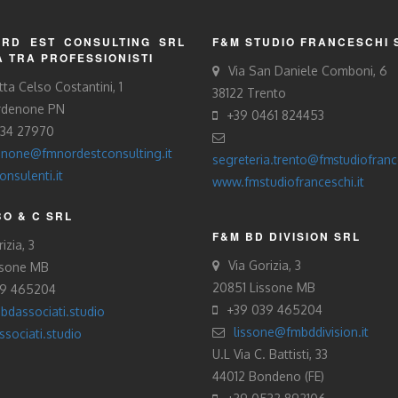
RD EST CONSULTING SRL
F&M STUDIO FRANCESCHI 
À TRA PROFESSIONISTI
Via San Daniele Comboni, 6
tta Celso Costantini, 1
38122 Trento
rdenone PN
+39 0461 824453
434 27970
none@fmnordestconsulting.it
segreteria.trento@fmstudiofrance
nsulenti.it
www.fmstudiofranceschi.it
O & C SRL
F&M BD DIVISION SRL
izia, 3
Via Gorizia, 3
ssone MB
20851 Lissone MB
39 465204
+39 039 465204
bdassociati.studio
lissone@fmbddivision.it
sociati.studio
U.L Via C. Battisti, 33
44012 Bondeno (FE)