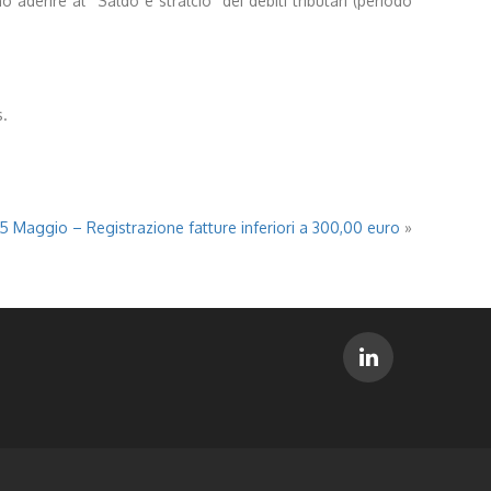
derire al “Saldo e stralcio” dei debiti tributari (periodo
s.
15 Maggio – Registrazione fatture inferiori a 300,00 euro
»