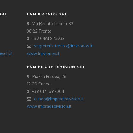
SRL
F&M KRONOS SRL
Via Renato Lunelli, 32
38122 Trento
+39 0461 825933
segreteria.trento@fmkronos.it
schi.it
www.fmkronos.it
F&M PRADE DIVISION SRL
Piazza Europa, 26
12100 Cuneo
+39 0171 697004
cuneo@fmpradedivision.it
www.fmpradedivision.it