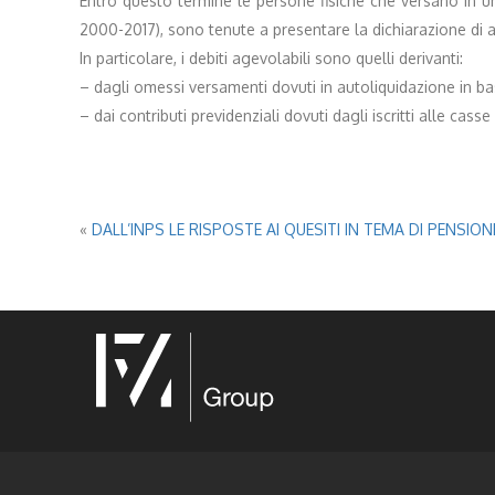
Entro questo termine le persone fisiche che versano in un
2000-2017), sono tenute a presentare la dichiarazione di 
In particolare, i debiti agevolabili sono quelli derivanti:
– dagli omessi versamenti dovuti in autoliquidazione in bas
– dai contributi previdenziali dovuti dagli iscritti alle cas
«
DALL’INPS LE RISPOSTE AI QUESITI IN TEMA DI PENSIO