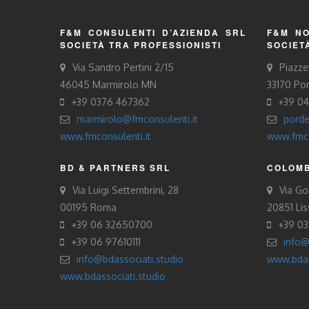
F&M CONSULENTI D’AZIENDA SRL
F&M NO
SOCIETÀ TRA PROFESSIONISTI
SOCIET
Via Sandro Pertini 2/15
Piazze
46045 Marmirolo MN
33170 Po
+39 0376 467362
+39 0
marmirolo@fmconsulenti.it
porde
www.fmconsulenti.it
www.fmco
BD & PARTNERS SRL
COLOMB
Via Luigi Settembrini, 28
Via Gor
00195 Roma
20851 Li
+39 06 32650700
+39 0
+39 06 97610111
info@
info@bdassociati.studio
www.bdas
www.bdassociati.studio