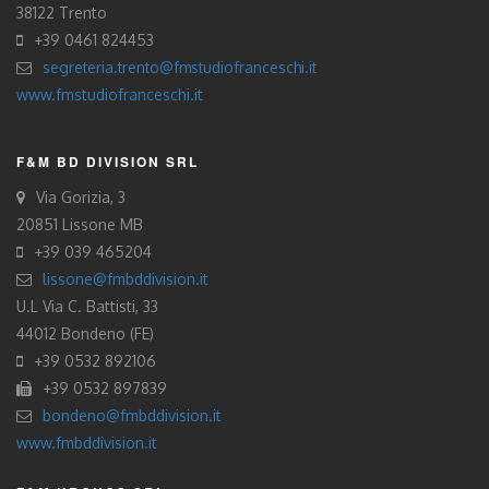
38122 Trento
+39 0461 824453
segreteria.trento@fmstudiofranceschi.it
www.fmstudiofranceschi.it
F&M BD DIVISION SRL
Via Gorizia, 3
20851 Lissone MB
+39 039 465204
lissone@fmbddivision.it
U.L Via C. Battisti, 33
44012 Bondeno (FE)
+39 0532 892106
+39 0532 897839
bondeno@fmbddivision.it
www.fmbddivision.it