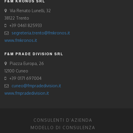
F&M KRONOS SRL
Via Renato Lunelli, 32
38122 Trento
+39 0461 825933
segreteria.trento@fmkronos.it
www.fmkronos.it
F&M PRADE DIVISION SRL
Piazza Europa, 26
12100 Cuneo
+39 0171 697004
cuneo@fmpradedivision.it
www.fmpradedivision.it
CONSULENTI D’AZIENDA
MODELLO DI CONSULENZA