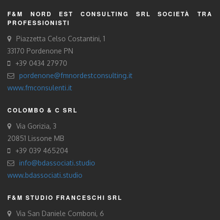
F&M NORD EST CONSULTING SRL SOCIETÀ TRA
PROFESSIONISTI
Piazzetta Celso Costantini, 1
33170 Pordenone PN
+39 0434 27970
pordenone@fmnordestconsulting.it
www.fmconsulenti.it
COLOMBO & C SRL
Via Gorizia, 3
20851 Lissone MB
+39 039 465204
info@bdassociati.studio
www.bdassociati.studio
F&M STUDIO FRANCESCHI SRL
Via San Daniele Comboni, 6