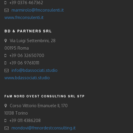
+39 0376 467362
marmirolo@fmconsulenti.it
www.fmconsulenti.it
BD & PARTNERS SRL
Via Luigi Settembrini, 28
00195 Roma
+39 06 32650700
+39 06 97610111
info@bdassociati.studio
www.bdassociati.studio
F&M NORD OVEST CONSULTING SRL STP
Corso Vittorio Emanuele II, 170
10138 Torino
+39 011 4386208
mondovi@fmnordestconsulting.it