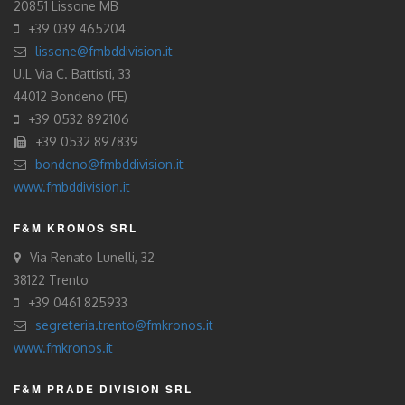
20851 Lissone MB
+39 039 465204
lissone@fmbddivision.it
U.L Via C. Battisti, 33
44012 Bondeno (FE)
+39 0532 892106
+39 0532 897839
bondeno@fmbddivision.it
www.fmbddivision.it
F&M KRONOS SRL
Via Renato Lunelli, 32
38122 Trento
+39 0461 825933
segreteria.trento@fmkronos.it
www.fmkronos.it
F&M PRADE DIVISION SRL