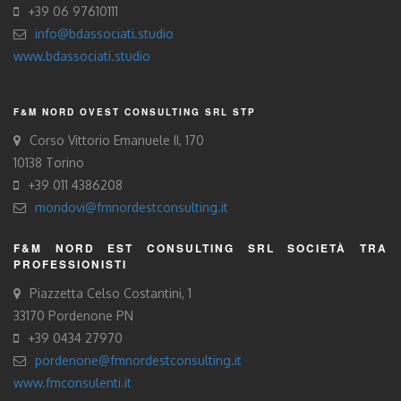
+39 06 97610111
info@bdassociati.studio
www.bdassociati.studio
F&M NORD OVEST CONSULTING SRL STP
Corso Vittorio Emanuele II, 170
10138 Torino
+39 011 4386208
mondovi@fmnordestconsulting.it
F&M NORD EST CONSULTING SRL SOCIETÀ TRA
PROFESSIONISTI
Piazzetta Celso Costantini, 1
33170 Pordenone PN
+39 0434 27970
pordenone@fmnordestconsulting.it
www.fmconsulenti.it