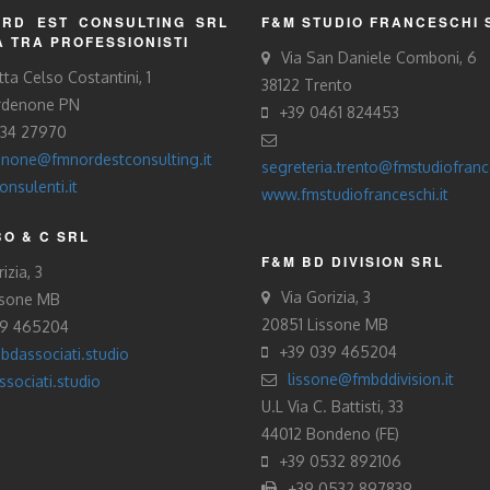
RD EST CONSULTING SRL
F&M STUDIO FRANCESCHI 
À TRA PROFESSIONISTI
Via San Daniele Comboni, 6
tta Celso Costantini, 1
38122 Trento
rdenone PN
+39 0461 824453
434 27970
none@fmnordestconsulting.it
segreteria.trento@fmstudiofrance
nsulenti.it
www.fmstudiofranceschi.it
O & C SRL
F&M BD DIVISION SRL
izia, 3
Via Gorizia, 3
ssone MB
20851 Lissone MB
39 465204
+39 039 465204
bdassociati.studio
lissone@fmbddivision.it
sociati.studio
U.L Via C. Battisti, 33
44012 Bondeno (FE)
+39 0532 892106
+39 0532 897839