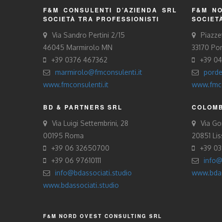
F&M CONSULENTI D’AZIENDA SRL
F&M NO
SOCIETÀ TRA PROFESSIONISTI
SOCIET
Via Sandro Pertini 2/15
Piazze
46045 Marmirolo MN
33170 Po
+39 0376 467362
+39 0
marmirolo@fmconsulenti.it
porde
www.fmconsulenti.it
www.fmco
BD & PARTNERS SRL
COLOMB
Via Luigi Settembrini, 28
Via Gor
00195 Roma
20851 Li
+39 06 32650700
+39 0
+39 06 97610111
info@
info@bdassociati.studio
www.bdas
www.bdassociati.studio
F&M NORD OVEST CONSULTING SRL