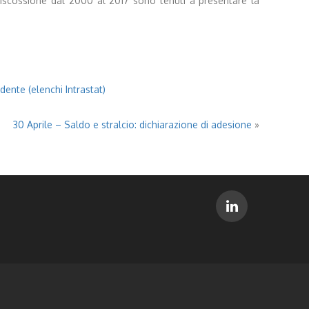
a riscossione dal 2000 al 2017 sono tenuti a presentare la
dente (elenchi Intrastat)
30 Aprile – Saldo e stralcio: dichiarazione di adesione
»