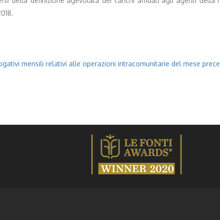
si della definizione agevolata dei carichi affidati agli agenti dell
2018.
gativi mensili relativi alle operazioni intracomunitarie del mese prece