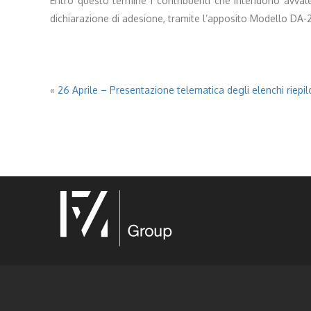
Entro questo termine i contribuenti che intendono avvaler
dichiarazione di adesione, tramite l’apposito Modello DA-
«
26 Aprile – Presentazione telematica degli elenchi riepilo