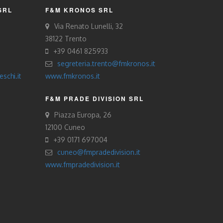
SRL
F&M KRONOS SRL
Via Renato Lunelli, 32
38122 Trento
+39 0461 825933
segreteria.trento@fmkronos.it
schi.it
www.fmkronos.it
F&M PRADE DIVISION SRL
Piazza Europa, 26
12100 Cuneo
+39 0171 697004
cuneo@fmpradedivision.it
www.fmpradedivision.it