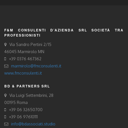
F&M CONSULENTI D’AZIENDA SRL SOCIETÀ TRA
PROFESSIONISTI
Via Sandro Pertini 2/15
46045 Marmirolo MN
+39 0376 467362
marmirolo@fmconsulenti.it
www.fmconsulenti.it
BD & PARTNERS SRL
Via Luigi Settembrini, 28
00195 Roma
+39 06 32650700
+39 06 97610111
info@bdassociati.studio