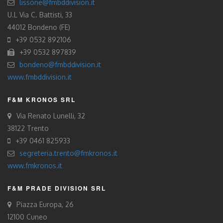
lissone@fmbddivision.it
U.L Via C. Battisti, 33
44012 Bondeno (FE)
+39 0532 892106
+39 0532 897839
bondeno@fmbddivision.it
www.fmbddivision.it
F&M KRONOS SRL
Via Renato Lunelli, 32
38122 Trento
+39 0461 825933
segreteria.trento@fmkronos.it
www.fmkronos.it
F&M PRADE DIVISION SRL
Piazza Europa, 26
12100 Cuneo