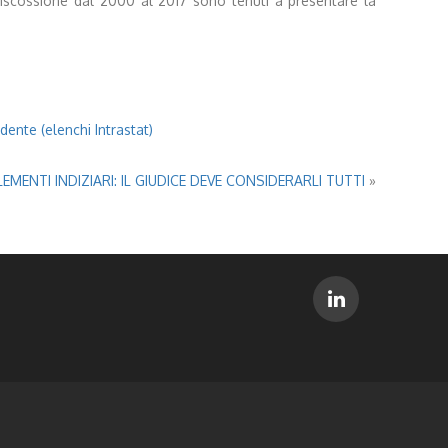
a riscossione dal 2000 al 2017 sono tenuti a presentare la
dente (elenchi Intrastat)
MENTI INDIZIARI: IL GIUDICE DEVE CONSIDERARLI TUTTI
»