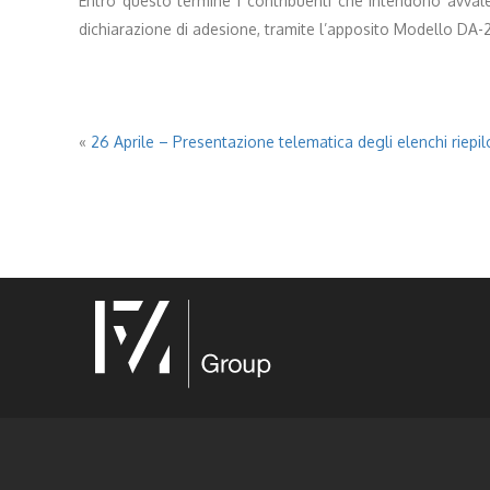
Entro questo termine i contribuenti che intendono avvaler
dichiarazione di adesione, tramite l’apposito Modello DA-
«
26 Aprile – Presentazione telematica degli elenchi riepilo