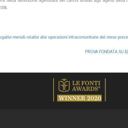
si della definizione agevolata dei carichi affidati agli agenti dell
2018.
gativi mensili relativi alle operazioni intracomunitarie del mese prece
PROVA FONDATA SU ELE