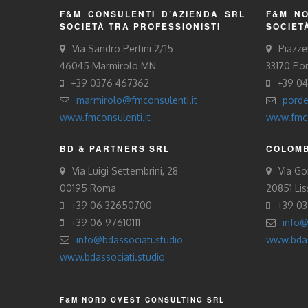
F&M CONSULENTI D’AZIENDA SRL
F&M NO
SOCIETÀ TRA PROFESSIONISTI
SOCIET
Via Sandro Pertini 2/15
Piazze
46045 Marmirolo MN
33170 Po
+39 0376 467362
+39 0
marmirolo@fmconsulenti.it
porde
www.fmconsulenti.it
www.fmco
BD & PARTNERS SRL
COLOMB
Via Luigi Settembrini, 28
Via Gor
00195 Roma
20851 Li
+39 06 32650700
+39 0
+39 06 97610111
info@
info@bdassociati.studio
www.bdas
www.bdassociati.studio
F&M NORD OVEST CONSULTING SRL