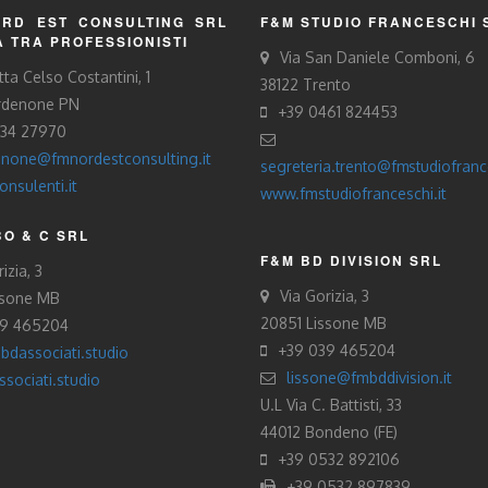
RD EST CONSULTING SRL
F&M STUDIO FRANCESCHI 
À TRA PROFESSIONISTI
Via San Daniele Comboni, 6
tta Celso Costantini, 1
38122 Trento
rdenone PN
+39 0461 824453
434 27970
none@fmnordestconsulting.it
segreteria.trento@fmstudiofrance
nsulenti.it
www.fmstudiofranceschi.it
O & C SRL
F&M BD DIVISION SRL
izia, 3
Via Gorizia, 3
ssone MB
20851 Lissone MB
39 465204
+39 039 465204
bdassociati.studio
lissone@fmbddivision.it
sociati.studio
U.L Via C. Battisti, 33
44012 Bondeno (FE)
+39 0532 892106
+39 0532 897839