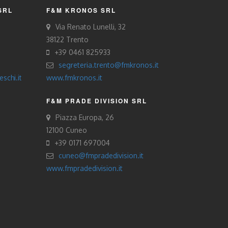
SRL
F&M KRONOS SRL
Via Renato Lunelli, 32
38122 Trento
+39 0461 825933
segreteria.trento@fmkronos.it
schi.it
www.fmkronos.it
F&M PRADE DIVISION SRL
Piazza Europa, 26
12100 Cuneo
+39 0171 697004
cuneo@fmpradedivision.it
www.fmpradedivision.it