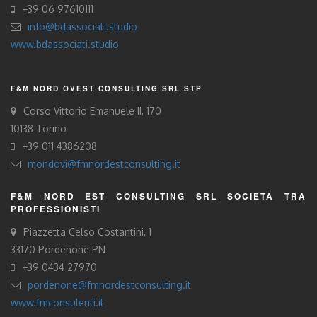
+39 06 97610111
info@bdassociati.studio
www.bdassociati.studio
F&M NORD OVEST CONSULTING SRL STP
Corso Vittorio Emanuele II, 170
10138 Torino
+39 011 4386208
mondovi@fmnordestconsulting.it
F&M NORD EST CONSULTING SRL SOCIETÀ TRA
PROFESSIONISTI
Piazzetta Celso Costantini, 1
33170 Pordenone PN
+39 0434 27970
pordenone@fmnordestconsulting.it
www.fmconsulenti.it