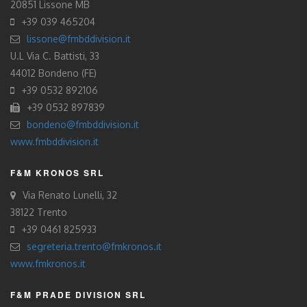
20851 Lissone MB
+39 039 465204
lissone@fmbddivision.it
U.L Via C. Battisti, 33
44012 Bondeno (FE)
+39 0532 892106
+39 0532 897839
bondeno@fmbddivision.it
www.fmbddivision.it
F&M KRONOS SRL
Via Renato Lunelli, 32
38122 Trento
+39 0461 825933
segreteria.trento@fmkronos.it
www.fmkronos.it
F&M PRADE DIVISION SRL