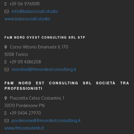
+39 06 97610111
info@bdassociati.studio
www.bdassociati.studio
F&M NORD OVEST CONSULTING SRL STP
Corso Vittorio Emanuele II, 170
10138 Torino
+39 011 4386208
mondovi@fmnordestconsulting.it
F&M NORD EST CONSULTING SRL SOCIETÀ TRA
PROFESSIONISTI
Piazzetta Celso Costantini, 1
33170 Pordenone PN
+39 0434 27970
pordenone@fmnordestconsulting.it
www.fmconsulenti.it