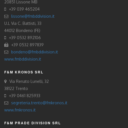
20851 Lissone MB
+39 039 465204
lissone@fmbddivision.it
U.L Via C. Battisti, 33
44012 Bondeno (FE)
+39 0532 892106
+39 0532 897839
bondeno@fmbddivision.it
www.fmbddivision.it
F&M KRONOS SRL
Via Renato Lunelli, 32
38122 Trento
+39 0461 825933
segreteria.trento@fmkronos.it
www.fmkronos.it
F&M PRADE DIVISION SRL