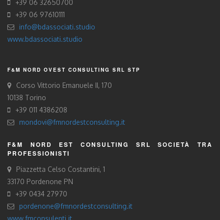
+39 06 32650700
+39 06 97610111
info@bdassociati.studio
www.bdassociati.studio
F&M NORD OVEST CONSULTING SRL STP
Corso Vittorio Emanuele II, 170
10138 Torino
+39 011 4386208
mondovi@fmnordestconsulting.it
F&M NORD EST CONSULTING SRL SOCIETÀ TRA
PROFESSIONISTI
Piazzetta Celso Costantini, 1
33170 Pordenone PN
+39 0434 27970
pordenone@fmnordestconsulting.it
www.fmconsulenti.it