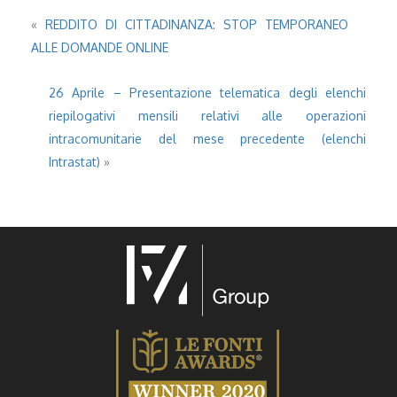
«
REDDITO DI CITTADINANZA: STOP TEMPORANEO
ALLE DOMANDE ONLINE
26 Aprile – Presentazione telematica degli elenchi
riepilogativi mensili relativi alle operazioni
intracomunitarie del mese precedente (elenchi
Intrastat)
»