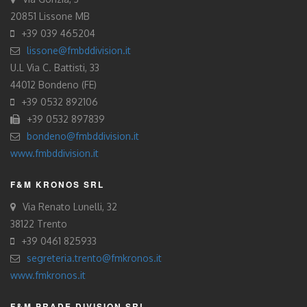
20851 Lissone MB
+39 039 465204
lissone@fmbddivision.it
U.L Via C. Battisti, 33
44012 Bondeno (FE)
+39 0532 892106
+39 0532 897839
bondeno@fmbddivision.it
www.fmbddivision.it
F&M KRONOS SRL
Via Renato Lunelli, 32
38122 Trento
+39 0461 825933
segreteria.trento@fmkronos.it
www.fmkronos.it
F&M PRADE DIVISION SRL