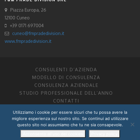
Piazza Europa, 26
12100 Cuneo
+39 0171 697004
cuneo@fmpradedivision.it
www.fmpradedivision.it
CONSULENTI D’AZIENDA
MODELLO DI CONSULENZA
CONSULENZA AZIENDALE
STUDIO PROFESSIONALE DELL’ANNO
CONTATTI
Utilizziamo i cookie per essere sicuri che tu possa avere la
FM CONSULENTI D’AZIENDA SOCIETÀ TRA PROFESSIONISTI
migliore esperienza sul nostro sito. Se continui ad utilizzare
DOTTORI COMMERCIALISTI MANTOVA, PORDENONE, TRENTO
questo sito noi assumiamo che tu ne sia consapevole.
P.I. 01599280201
POWERED BY –
DZ DESIGN
–
RADIXLAB
Acconsento all'uso dei cookies
Privacy policy