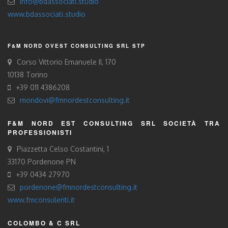
info@bdassociati.studio
www.bdassociati.studio
F&M NORD OVEST CONSULTING SRL STP
Corso Vittorio Emanuele II, 170
10138 Torino
+39 011 4386208
mondovi@fmnordestconsulting.it
F&M NORD EST CONSULTING SRL SOCIETÀ TRA
PROFESSIONISTI
Piazzetta Celso Costantini, 1
33170 Pordenone PN
+39 0434 27970
pordenone@fmnordestconsulting.it
www.fmconsulenti.it
COLOMBO & C SRL