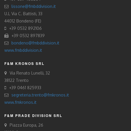
lissone@fmbddivision.it
U.L Via C. Battisti, 33
44012 Bondeno (FE)
+39 0532 892106
+39 0532 897839
bondeno@fmbddivision.it
www.fmbddivision.it
F&M KRONOS SRL
Via Renato Lunelli, 32
38122 Trento
+39 0461 825933
segreteria.trento@fmkronos.it
www.fmkronos.it
F&M PRADE DIVISION SRL
Piazza Europa, 26