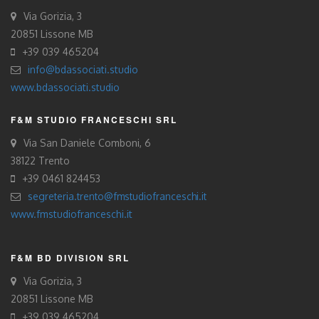
Via Gorizia, 3
20851 Lissone MB
+39 039 465204
info@bdassociati.studio
www.bdassociati.studio
F&M STUDIO FRANCESCHI SRL
Via San Daniele Comboni, 6
38122 Trento
+39 0461 824453
segreteria.trento@fmstudiofranceschi.it
www.fmstudiofranceschi.it
F&M BD DIVISION SRL
Via Gorizia, 3
20851 Lissone MB
+39 039 465204