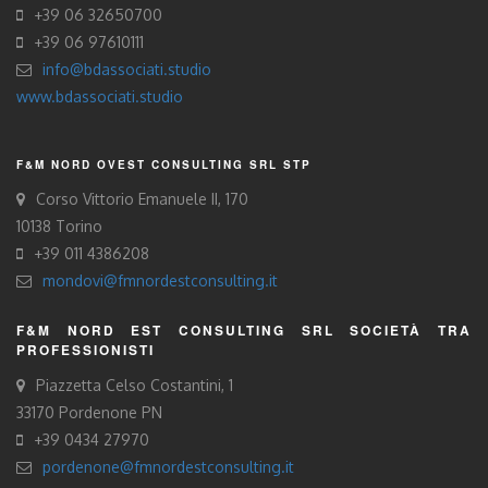
+39 06 32650700
+39 06 97610111
info@bdassociati.studio
www.bdassociati.studio
F&M NORD OVEST CONSULTING SRL STP
Corso Vittorio Emanuele II, 170
10138 Torino
+39 011 4386208
mondovi@fmnordestconsulting.it
F&M NORD EST CONSULTING SRL SOCIETÀ TRA
PROFESSIONISTI
Piazzetta Celso Costantini, 1
33170 Pordenone PN
+39 0434 27970
pordenone@fmnordestconsulting.it