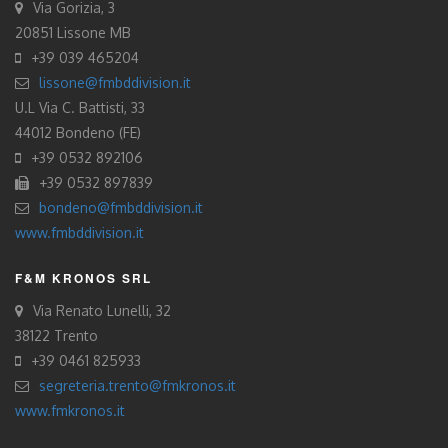
Via Gorizia, 3
20851 Lissone MB
+39 039 465204
lissone@fmbddivision.it
U.L Via C. Battisti, 33
44012 Bondeno (FE)
+39 0532 892106
+39 0532 897839
bondeno@fmbddivision.it
www.fmbddivision.it
F&M KRONOS SRL
Via Renato Lunelli, 32
38122 Trento
+39 0461 825933
segreteria.trento@fmkronos.it
www.fmkronos.it