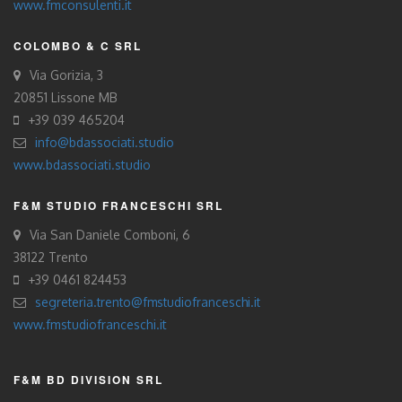
www.fmconsulenti.it
COLOMBO & C SRL
Via Gorizia, 3
20851 Lissone MB
+39 039 465204
info@bdassociati.studio
www.bdassociati.studio
F&M STUDIO FRANCESCHI SRL
Via San Daniele Comboni, 6
38122 Trento
+39 0461 824453
segreteria.trento@fmstudiofranceschi.it
www.fmstudiofranceschi.it
F&M BD DIVISION SRL