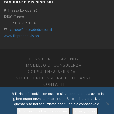
F&M PRADE DIVISION SRL
Piazza Europa, 26
12100 Cuneo
+39 0171 697004
cuneo@fmpradedivision.it
www.fmpradedivision.it
CONSULENTI D’AZIENDA
MODELLO DI CONSULENZA
CONSULENZA AZIENDALE
STUDIO PROFESSIONALE DELL’ANNO
CONTATTI
Utilizziamo i cookie per essere sicuri che tu possa avere la
FM CONSULENTI D’AZIENDA SOCIETÀ TRA PROFESSIONISTI
migliore esperienza sul nostro sito. Se continui ad utilizzare
DOTTORI COMMERCIALISTI MANTOVA, PORDENONE, TRENTO
questo sito noi assumiamo che tu ne sia consapevole.
P.I. 01599280201
POWERED BY –
DZ DESIGN
–
RADIXLAB
Acconsento all'uso dei cookies
Privacy policy