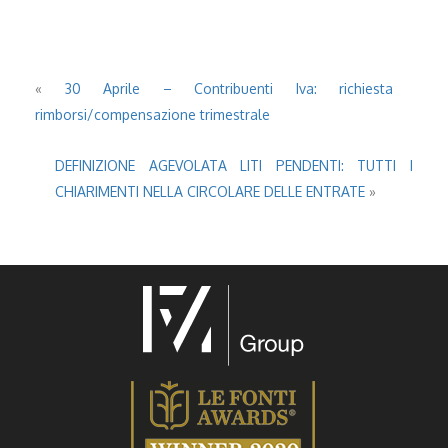
«
30 Aprile – Contribuenti Iva: richiesta
rimborsi/compensazione trimestrale
DEFINIZIONE AGEVOLATA LITI PENDENTI: TUTTI I
CHIARIMENTI NELLA CIRCOLARE DELLE ENTRATE
»