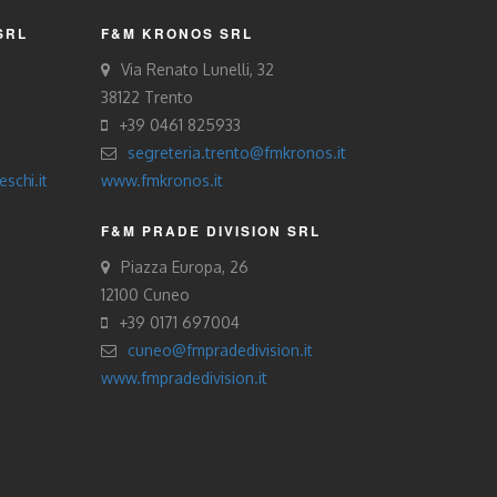
SRL
F&M KRONOS SRL
Via Renato Lunelli, 32
38122 Trento
+39 0461 825933
segreteria.trento@fmkronos.it
schi.it
www.fmkronos.it
F&M PRADE DIVISION SRL
Piazza Europa, 26
12100 Cuneo
+39 0171 697004
cuneo@fmpradedivision.it
www.fmpradedivision.it