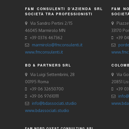
F&M CONSULENTI D’AZIENDA SRL
F&M NO
SOCIETÀ TRA PROFESSIONISTI
SOCIET
Via Sandro Pertini 2/15
Piazze
46045 Marmirolo MN
33170 Po
+39 0376 467362
+39 0
marmirolo@fmconsulenti.it
porde
www.fmconsulenti.it
www.fmco
BD & PARTNERS SRL
COLOMB
Via Luigi Settembrini, 28
Via Gor
00195 Roma
20851 Li
+39 06 32650700
+39 0
+39 06 97610111
info@
info@bdassociati.studio
www.bdas
www.bdassociati.studio
F&M NORD OVEST CONSULTING SRL