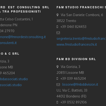
RD EST CONSULTING SRL
F&M STUDIO FRANCESCHI 
À TRA PROFESSIONISTI
Via San Daniele Comboni, 6
tta Celso Costantini, 1
38122 Trento
rdenone PN
+39 0461 824453
434 27970
none@fmnordestconsulting.it
segreteria.trento@fmstudiofrance
nsulenti.it
www.fmstudiofranceschi.it
O & C SRL
F&M BD DIVISION SRL
izia, 3
Via Gorizia, 3
ssone MB
20851 Lissone MB
39 465204
+39 039 465204
bdassociati.studio
lissone@fmbddivision.it
sociati.studio
U.L Via C. Battisti, 33
44012 Bondeno (FE)
+39 0532 892106