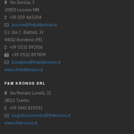
Via Gorizia, 3
20851 Lissone MB
+39 039 465204
lissone@fmbddivision.it
U.L Via C. Battisti, 33
44012 Bondeno (FE)
+39 0532 892106
+39 0532 897839
bondeno@fmbddivision.it
www.fmbddivision.it
F&M KRONOS SRL
Via Renato Lunelli, 32
38122 Trento
+39 0461 825933
segreteria.trento@fmkronos.it
www.fmkronos.it