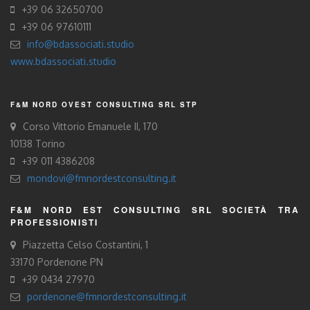
+39 06 32650700
+39 06 97610111
info@bdassociati.studio
www.bdassociati.studio
F&M NORD OVEST CONSULTING SRL STP
Corso Vittorio Emanuele II, 170
10138 Torino
+39 011 4386208
mondovi@fmnordestconsulting.it
F&M NORD EST CONSULTING SRL SOCIETÀ TRA
PROFESSIONISTI
Piazzetta Celso Costantini, 1
33170 Pordenone PN
+39 0434 27970
pordenone@fmnordestconsulting.it