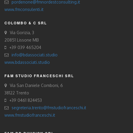
pordenone@fmnordestconsulting.it
www.fmconsulenti.it
COLOMBO & C SRL
Via Gorizia, 3
20851 Lissone MB
+39 039 465204
info@bdassociati.studio
www.bdassociati.studio
F&M STUDIO FRANCESCHI SRL
Via San Daniele Comboni, 6
38122 Trento
+39 0461 824453
segreteria.trento@fmstudiofranceschi.it
www.fmstudiofranceschi.it