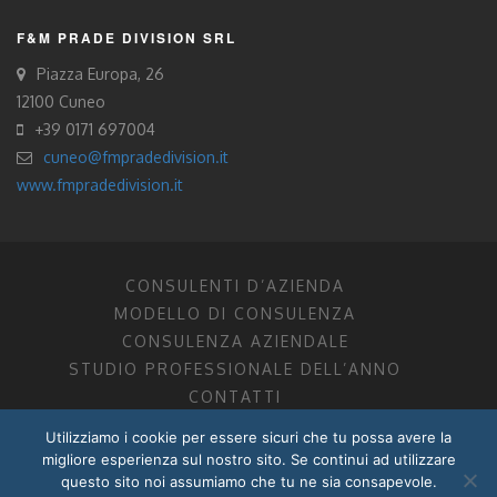
F&M PRADE DIVISION SRL
Piazza Europa, 26
12100 Cuneo
+39 0171 697004
cuneo@fmpradedivision.it
www.fmpradedivision.it
CONSULENTI D’AZIENDA
MODELLO DI CONSULENZA
CONSULENZA AZIENDALE
STUDIO PROFESSIONALE DELL’ANNO
CONTATTI
Utilizziamo i cookie per essere sicuri che tu possa avere la
FM CONSULENTI D’AZIENDA SOCIETÀ TRA PROFESSIONISTI
migliore esperienza sul nostro sito. Se continui ad utilizzare
DOTTORI COMMERCIALISTI MANTOVA, PORDENONE, TRENTO
questo sito noi assumiamo che tu ne sia consapevole.
P.I. 01599280201