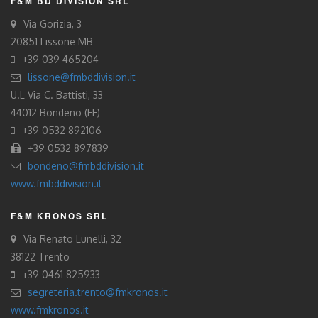
F&M BD DIVISION SRL
Via Gorizia, 3
20851 Lissone MB
+39 039 465204
lissone@fmbddivision.it
U.L Via C. Battisti, 33
44012 Bondeno (FE)
+39 0532 892106
+39 0532 897839
bondeno@fmbddivision.it
www.fmbddivision.it
F&M KRONOS SRL
Via Renato Lunelli, 32
38122 Trento
+39 0461 825933
segreteria.trento@fmkronos.it
www.fmkronos.it