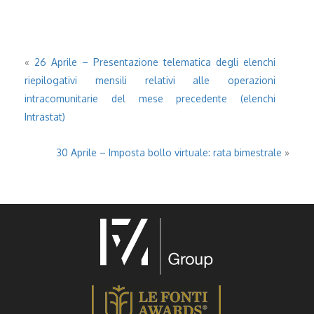
«
26 Aprile – Presentazione telematica degli elenchi
riepilogativi mensili relativi alle operazioni
intracomunitarie del mese precedente (elenchi
Intrastat)
30 Aprile – Imposta bollo virtuale: rata bimestrale
»