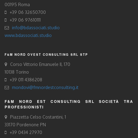
00195 Roma
+39 06 32650700
+39 06 97610111
info@bdassociati.studio
www.bdassociati.studio
F&M NORD OVEST CONSULTING SRL STP
Corso Vittorio Emanuele II, 170
10138 Torino
+39 011 4386208
mondovi@fmnordestconsulting.it
F&M NORD EST CONSULTING SRL SOCIETÀ TRA
PROFESSIONISTI
Piazzetta Celso Costantini, 1
33170 Pordenone PN
+39 0434 27970