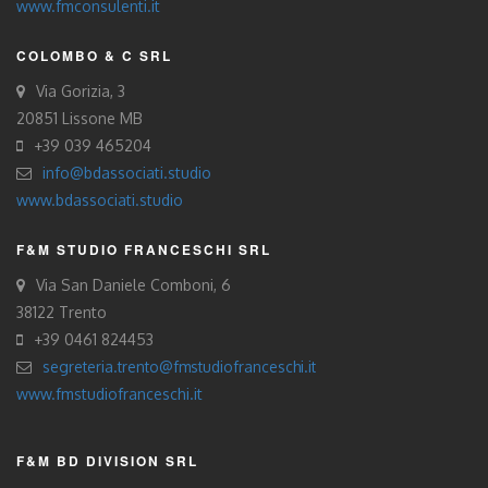
www.fmconsulenti.it
COLOMBO & C SRL
Via Gorizia, 3
20851 Lissone MB
+39 039 465204
info@bdassociati.studio
www.bdassociati.studio
F&M STUDIO FRANCESCHI SRL
Via San Daniele Comboni, 6
38122 Trento
+39 0461 824453
segreteria.trento@fmstudiofranceschi.it
www.fmstudiofranceschi.it
F&M BD DIVISION SRL