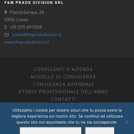
F&M PRADE DIVISION SRL
Piazza Europa, 26
12100 Cuneo
+39 0171 697004
cuneo@fmpradedivision.it
www.fmpradedivision.it
CONSULENTI D’AZIENDA
MODELLO DI CONSULENZA
CONSULENZA AZIENDALE
STUDIO PROFESSIONALE DELL’ANNO
CONTATTI
Utilizziamo i cookie per essere sicuri che tu possa avere la
FM CONSULENTI D’AZIENDA SOCIETÀ TRA PROFESSIONISTI
migliore esperienza sul nostro sito. Se continui ad utilizzare
DOTTORI COMMERCIALISTI MANTOVA, PORDENONE, TRENTO
questo sito noi assumiamo che tu ne sia consapevole.
P.I. 01599280201
POWERED BY –
DZ DESIGN
–
RADIXLAB
Acconsento all'uso dei cookies
Privacy policy