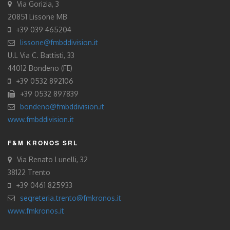
Via Gorizia, 3
20851 Lissone MB
+39 039 465204
lissone@fmbddivision.it
U.L Via C. Battisti, 33
44012 Bondeno (FE)
+39 0532 892106
+39 0532 897839
bondeno@fmbddivision.it
www.fmbddivision.it
F&M KRONOS SRL
Via Renato Lunelli, 32
38122 Trento
+39 0461 825933
segreteria.trento@fmkronos.it
www.fmkronos.it