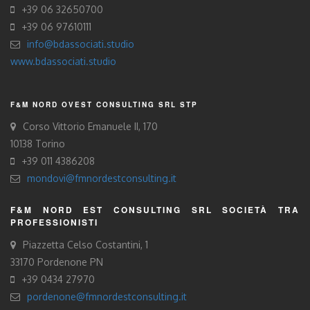
+39 06 32650700
+39 06 97610111
info@bdassociati.studio
www.bdassociati.studio
F&M NORD OVEST CONSULTING SRL STP
Corso Vittorio Emanuele II, 170
10138 Torino
+39 011 4386208
mondovi@fmnordestconsulting.it
F&M NORD EST CONSULTING SRL SOCIETÀ TRA
PROFESSIONISTI
Piazzetta Celso Costantini, 1
33170 Pordenone PN
+39 0434 27970
pordenone@fmnordestconsulting.it