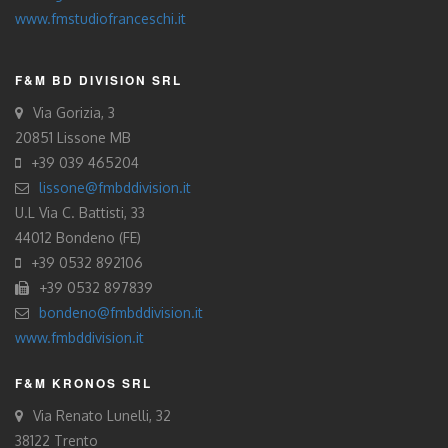
www.fmstudiofranceschi.it
F&M BD DIVISION SRL
Via Gorizia, 3
20851 Lissone MB
+39 039 465204
lissone@fmbddivision.it
U.L Via C. Battisti, 33
44012 Bondeno (FE)
+39 0532 892106
+39 0532 897839
bondeno@fmbddivision.it
www.fmbddivision.it
F&M KRONOS SRL
Via Renato Lunelli, 32
38122 Trento