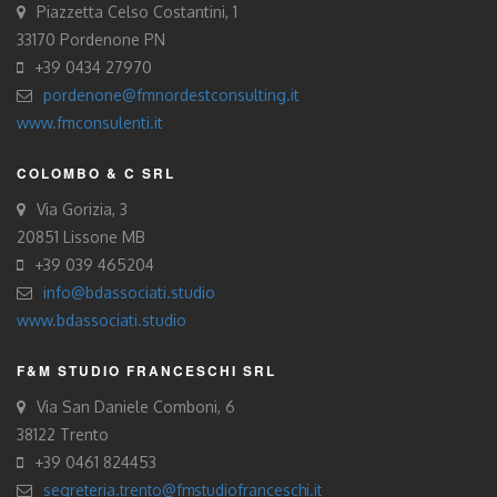
Piazzetta Celso Costantini, 1
33170 Pordenone PN
+39 0434 27970
pordenone@fmnordestconsulting.it
www.fmconsulenti.it
COLOMBO & C SRL
Via Gorizia, 3
20851 Lissone MB
+39 039 465204
info@bdassociati.studio
www.bdassociati.studio
F&M STUDIO FRANCESCHI SRL
Via San Daniele Comboni, 6
38122 Trento
+39 0461 824453
segreteria.trento@fmstudiofranceschi.it