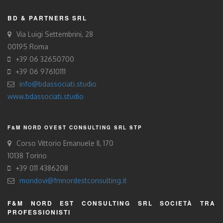
BD & PARTNERS SRL
Via Luigi Settembrini, 28
00195 Roma
+39 06 32650700
+39 06 97610111
info@bdassociati.studio
www.bdassociati.studio
F&M NORD OVEST CONSULTING SRL STP
Corso Vittorio Emanuele II, 170
10138 Torino
+39 011 4386208
mondovi@fmnordestconsulting.it
F&M NORD EST CONSULTING SRL SOCIETÀ TRA
PROFESSIONISTI