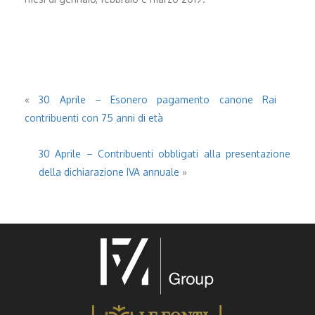
«
30 Aprile – Esonero pagamento canone Rai
contribuenti con 75 anni di età
30 Aprile – Contribuenti obbligati alla presentazione
della dichiarazione IVA annuale
»