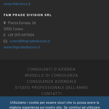
www.fmkronos.it
F&M PRADE DIVISION SRL
Piazza Europa, 26
12100 Cuneo
+39 0171 697004
cuneo@fmpradedivision.it
www.fmpradedivision.it
CONSULENTI D’AZIENDA
MODELLO DI CONSULENZA
CONSULENZA AZIENDALE
STUDIO PROFESSIONALE DELL’ANNO
CONTATTI
Utilizziamo i cookie per essere sicuri che tu possa avere la
FM CONSULENTI D’AZIENDA SOCIETÀ TRA PROFESSIONISTI
migliore esperienza sul nostro sito. Se continui ad utilizzare
DOTTORI COMMERCIALISTI MANTOVA, PORDENONE, TRENTO