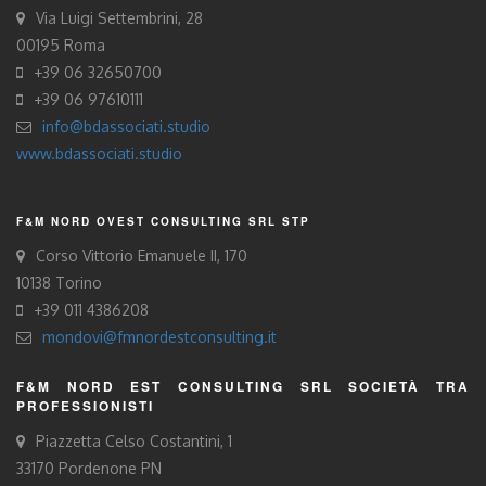
Via Luigi Settembrini, 28
00195 Roma
+39 06 32650700
+39 06 97610111
info@bdassociati.studio
www.bdassociati.studio
F&M NORD OVEST CONSULTING SRL STP
Corso Vittorio Emanuele II, 170
10138 Torino
+39 011 4386208
mondovi@fmnordestconsulting.it
F&M NORD EST CONSULTING SRL SOCIETÀ TRA
PROFESSIONISTI
Piazzetta Celso Costantini, 1
33170 Pordenone PN