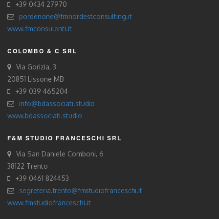
+39 0434 27970
pordenone@fmnordestconsulting.it
www.fmconsulenti.it
COLOMBO & C SRL
Via Gorizia, 3
20851 Lissone MB
+39 039 465204
info@bdassociati.studio
www.bdassociati.studio
F&M STUDIO FRANCESCHI SRL
Via San Daniele Comboni, 6
38122 Trento
+39 0461 824453
segreteria.trento@fmstudiofranceschi.it
www.fmstudiofranceschi.it