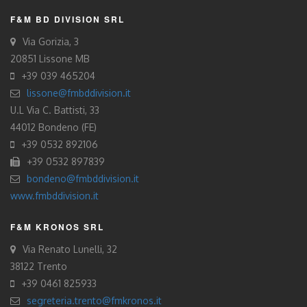
F&M BD DIVISION SRL
Via Gorizia, 3
20851 Lissone MB
+39 039 465204
lissone@fmbddivision.it
U.L Via C. Battisti, 33
44012 Bondeno (FE)
+39 0532 892106
+39 0532 897839
bondeno@fmbddivision.it
www.fmbddivision.it
F&M KRONOS SRL
Via Renato Lunelli, 32
38122 Trento
+39 0461 825933
segreteria.trento@fmkronos.it