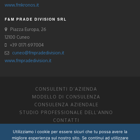
www.fmkronos.it
F&M PRADE DIVISION SRL
Piazza Europa, 26
12100 Cuneo
+39 0171 697004
cuneo@fmpradedivision.it
www.fmpradedivision.it
CONSULENTI D’AZIENDA
MODELLO DI CONSULENZA
CONSULENZA AZIENDALE
STUDIO PROFESSIONALE DELL’ANNO
CONTATTI
Utilizziamo i cookie per essere sicuri che tu possa avere la
FM CONSULENTI D’AZIENDA SOCIETÀ TRA PROFESSIONISTI
migliore esperienza sul nostro sito. Se continui ad utilizzare
DOTTORI COMMERCIALISTI MANTOVA, PORDENONE, TRENTO