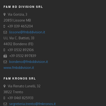
F&M BD DIVISION SRL
Via Gorizia, 3
20851 Lissone MB
+39 039 465204
lissone@fmbddivision.it
U.L Via C. Battisti, 33
44012 Bondeno (FE)
+39 0532 892106
+39 0532 897839
bondeno@fmbddivision.it
www.fmbddivision.it
F&M KRONOS SRL
Via Renato Lunelli, 32
38122 Trento
+39 0461 825933
segreteria.trento@fmkronos.it