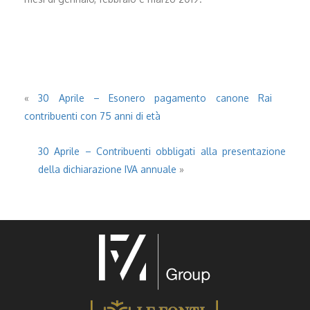
«
30 Aprile – Esonero pagamento canone Rai
contribuenti con 75 anni di età
30 Aprile – Contribuenti obbligati alla presentazione
della dichiarazione IVA annuale
»