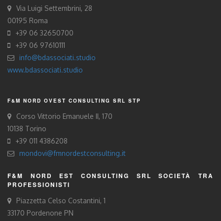
Via Luigi Settembrini, 28
00195 Roma
+39 06 32650700
+39 06 97610111
info@bdassociati.studio
www.bdassociati.studio
F&M NORD OVEST CONSULTING SRL STP
Corso Vittorio Emanuele II, 170
10138 Torino
+39 011 4386208
mondovi@fmnordestconsulting.it
F&M NORD EST CONSULTING SRL SOCIETÀ TRA
PROFESSIONISTI
Piazzetta Celso Costantini, 1
33170 Pordenone PN