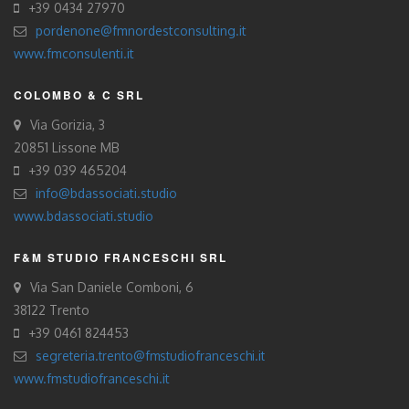
+39 0434 27970
pordenone@fmnordestconsulting.it
www.fmconsulenti.it
COLOMBO & C SRL
Via Gorizia, 3
20851 Lissone MB
+39 039 465204
info@bdassociati.studio
www.bdassociati.studio
F&M STUDIO FRANCESCHI SRL
Via San Daniele Comboni, 6
38122 Trento
+39 0461 824453
segreteria.trento@fmstudiofranceschi.it
www.fmstudiofranceschi.it