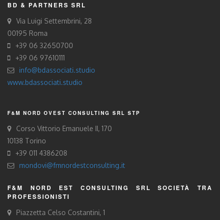
BD & PARTNERS SRL
Via Luigi Settembrini, 28
00195 Roma
+39 06 32650700
+39 06 97610111
info@bdassociati.studio
www.bdassociati.studio
F&M NORD OVEST CONSULTING SRL STP
Corso Vittorio Emanuele II, 170
10138 Torino
+39 011 4386208
mondovi@fmnordestconsulting.it
F&M NORD EST CONSULTING SRL SOCIETÀ TRA
PROFESSIONISTI
Piazzetta Celso Costantini, 1