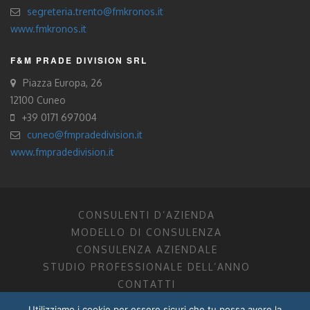
segreteria.trento@fmkronos.it
www.fmkronos.it
F&M PRADE DIVISION SRL
Piazza Europa, 26
12100 Cuneo
+39 0171 697004
cuneo@fmpradedivision.it
www.fmpradedivision.it
CONSULENTI D’AZIENDA
MODELLO DI CONSULENZA
CONSULENZA AZIENDALE
STUDIO PROFESSIONALE DELL’ANNO
CONTATTI
Utilizziamo i cookie per essere sicuri che tu possa avere la