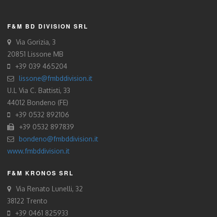
F&M BD DIVISION SRL
Via Gorizia, 3
20851 Lissone MB
+39 039 465204
lissone@fmbddivision.it
U.L Via C. Battisti, 33
44012 Bondeno (FE)
+39 0532 892106
+39 0532 897839
bondeno@fmbddivision.it
www.fmbddivision.it
F&M KRONOS SRL
Via Renato Lunelli, 32
38122 Trento
+39 0461 825933