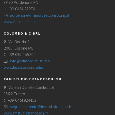
33170 Pordenone PN
+39 0434 27970
pordenone@fmnordestconsulting.it
www.fmconsulenti.it
COLOMBO & C SRL
Via Gorizia, 3
20851 Lissone MB
+39 039 465204
info@bdassociati.studio
www.bdassociati.studio
F&M STUDIO FRANCESCHI SRL
Via San Daniele Comboni, 6
38122 Trento
+39 0461 824453
segreteria.trento@fmstudiofranceschi.it
www.fmstudiofranceschi.it