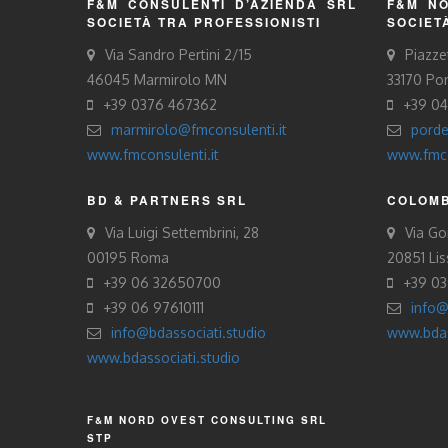
F&M CONSULENTI D’AZIENDA SRL
F&M NO
SOCIETÀ TRA PROFESSIONISTI
SOCIET
Via Sandro Pertini 2/15
Piazze
46045 Marmirolo MN
33170 Po
+39 0376 467362
+39 0
marmirolo@fmconsulenti.it
porde
www.fmconsulenti.it
www.fmco
BD & PARTNERS SRL
COLOMB
Via Luigi Settembrini, 28
Via Gor
00195 Roma
20851 Li
+39 06 32650700
+39 0
+39 06 97610111
info@
info@bdassociati.studio
www.bdas
www.bdassociati.studio
F&M NORD OVEST CONSULTING SRL
STP