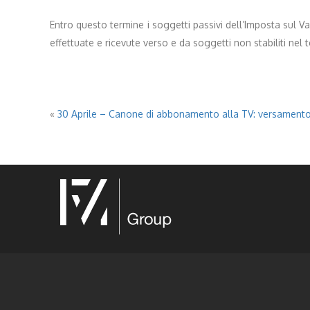
Entro questo termine i soggetti passivi dell’Imposta sul Val
effettuate e ricevute verso e da soggetti non stabiliti nel 
«
30 Aprile – Canone di abbonamento alla TV: versamento 