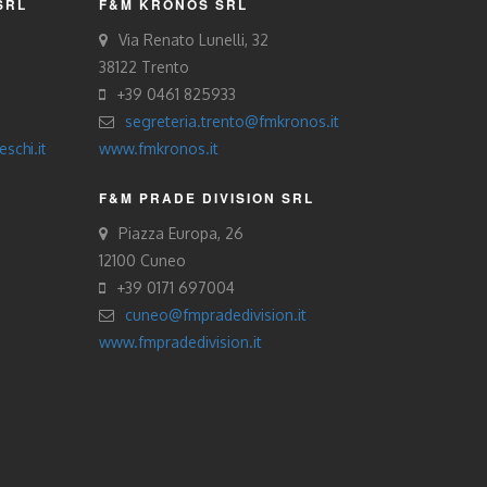
SRL
F&M KRONOS SRL
Via Renato Lunelli, 32
38122 Trento
+39 0461 825933
segreteria.trento@fmkronos.it
schi.it
www.fmkronos.it
F&M PRADE DIVISION SRL
Piazza Europa, 26
12100 Cuneo
+39 0171 697004
cuneo@fmpradedivision.it
www.fmpradedivision.it