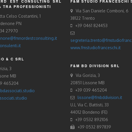
RD EST CONSULTING SRL
F&M STUDIO FRANCESCHI 
À TRA PROFESSIONISTI
Via San Daniele Comboni, 6
tta Celso Costantini, 1
38122 Trento
rdenone PN
+39 0461 824453
434 27970
none@fmnordestconsulting.it
segreteria.trento@fmstudiofrance
nsulenti.it
www.fmstudiofranceschi.it
O & C SRL
F&M BD DIVISION SRL
izia, 3
Via Gorizia, 3
ssone MB
20851 Lissone MB
39 465204
+39 039 465204
bdassociati.studio
lissone@fmbddivision.it
sociati.studio
U.L Via C. Battisti, 33
44012 Bondeno (FE)
+39 0532 892106
+39 0532 897839