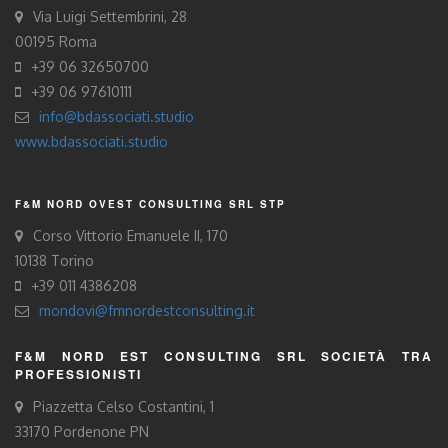
Via Luigi Settembrini, 28
00195 Roma
+39 06 32650700
+39 06 97610111
info@bdassociati.studio
www.bdassociati.studio
F&M NORD OVEST CONSULTING SRL STP
Corso Vittorio Emanuele II, 170
10138 Torino
+39 011 4386208
mondovi@fmnordestconsulting.it
F&M NORD EST CONSULTING SRL SOCIETÀ TRA
PROFESSIONISTI
Piazzetta Celso Costantini, 1
33170 Pordenone PN