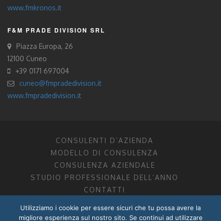
www.fmkronos.it
F&M PRADE DIVISION SRL
Piazza Europa, 26
12100 Cuneo
+39 0171 697004
cuneo@fmpradedivision.it
www.fmpradedivision.it
CONSULENTI D’AZIENDA
MODELLO DI CONSULENZA
CONSULENZA AZIENDALE
STUDIO PROFESSIONALE DELL’ANNO
CONTATTI
Utilizziamo i cookie per essere sicuri che tu possa avere la
FM CONSULENTI D’AZIENDA SOCIETÀ TRA PROFESSIONISTI
migliore esperienza sul nostro sito. Se continui ad utilizzare
DOTTORI COMMERCIALISTI MANTOVA, PORDENONE, TRENTO