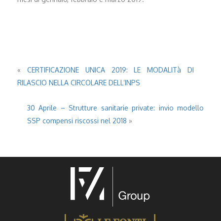
«
CERTIFICAZIONE UNICA 2019: LE MODALITà DI
RILASCIO NELLA CIRCOLARE DELL’INPS
30 Aprile – Strutture sanitarie private: invio modello
SSP compensi riscossi nel 2018
»