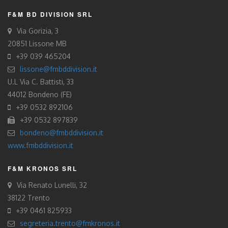
F&M BD DIVISION SRL
Via Gorizia, 3
20851 Lissone MB
+39 039 465204
lissone@fmbddivision.it
U.L Via C. Battisti, 33
44012 Bondeno (FE)
+39 0532 892106
+39 0532 897839
bondeno@fmbddivision.it
www.fmbddivision.it
F&M KRONOS SRL
Via Renato Lunelli, 32
38122 Trento
+39 0461 825933
segreteria.trento@fmkronos.it