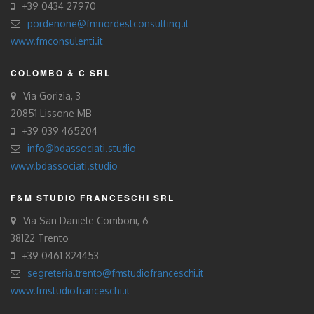
+39 0434 27970
pordenone@fmnordestconsulting.it
www.fmconsulenti.it
COLOMBO & C SRL
Via Gorizia, 3
20851 Lissone MB
+39 039 465204
info@bdassociati.studio
www.bdassociati.studio
F&M STUDIO FRANCESCHI SRL
Via San Daniele Comboni, 6
38122 Trento
+39 0461 824453
segreteria.trento@fmstudiofranceschi.it
www.fmstudiofranceschi.it