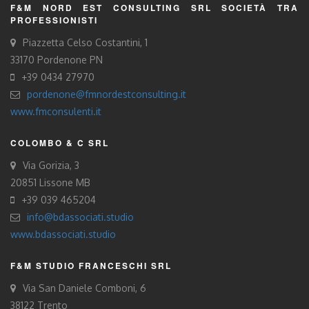
F&M NORD EST CONSULTING SRL SOCIETÀ TRA
PROFESSIONISTI
Piazzetta Celso Costantini, 1
33170 Pordenone PN
+39 0434 27970
pordenone@fmnordestconsulting.it
www.fmconsulenti.it
COLOMBO & C SRL
Via Gorizia, 3
20851 Lissone MB
+39 039 465204
info@bdassociati.studio
www.bdassociati.studio
F&M STUDIO FRANCESCHI SRL
Via San Daniele Comboni, 6
38122 Trento