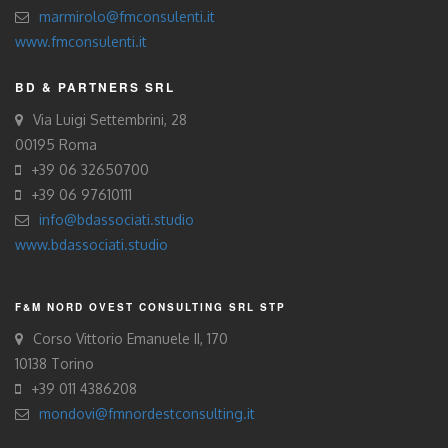
marmirolo@fmconsulenti.it
www.fmconsulenti.it
BD & PARTNERS SRL
Via Luigi Settembrini, 28
00195 Roma
+39 06 32650700
+39 06 97610111
info@bdassociati.studio
www.bdassociati.studio
F&M NORD OVEST CONSULTING SRL STP
Corso Vittorio Emanuele II, 170
10138 Torino
+39 011 4386208
mondovi@fmnordestconsulting.it