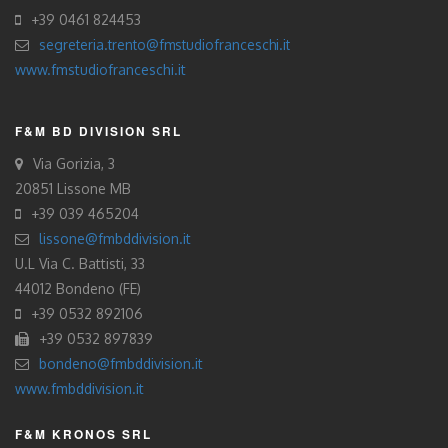
+39 0461 824453
segreteria.trento@fmstudiofranceschi.it
www.fmstudiofranceschi.it
F&M BD DIVISION SRL
Via Gorizia, 3
20851 Lissone MB
+39 039 465204
lissone@fmbddivision.it
U.L Via C. Battisti, 33
44012 Bondeno (FE)
+39 0532 892106
+39 0532 897839
bondeno@fmbddivision.it
www.fmbddivision.it
F&M KRONOS SRL