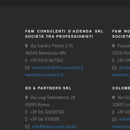
F&M CONSULENTI D’AZIENDA SRL
F&M NO
SOCIETÀ TRA PROFESSIONISTI
SOCIET
Via Sandro Pertini 2/15
Piazze
46045 Marmirolo MN
33170 Po
+39 0376 467362
+39 0
marmirolo@fmconsulenti.it
porde
www.fmconsulenti.it
www.fmco
BD & PARTNERS SRL
COLOMB
Via Luigi Settembrini, 28
Via Gor
00195 Roma
20851 Li
+39 06 32650700
+39 0
+39 06 97610111
info@
info@bdassociati.studio
www.bdas