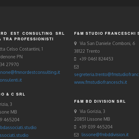
RD EST CONSULTING SRL
F&M STUDIO FRANCESCHI 
À TRA PROFESSIONISTI
Via San Daniele Comboni, 6
tta Celso Costantini, 1
38122 Trento
rdenone PN
+39 0461 824453
434 27970
none@fmnordestconsulting.it
segreteria.trento@fmstudiofrance
nsulenti.it
www.fmstudiofranceschi.it
O & C SRL
F&M BD DIVISION SRL
izia, 3
Via Gorizia, 3
ssone MB
20851 Lissone MB
39 465204
+39 039 465204
bdassociati.studio
lissone@fmbddivision.it
sociati.studio