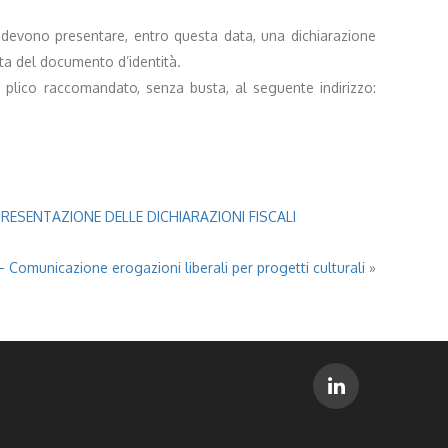
 devono presentare, entro questa data, una dichiarazione
ata del documento d’identità.
in plico raccomandato, senza busta, al seguente indirizzo:
RESENTAZIONE DELLE DICHIARAZIONI FISCALI
– Comunicazione erogazioni liberali per progetti culturali
»