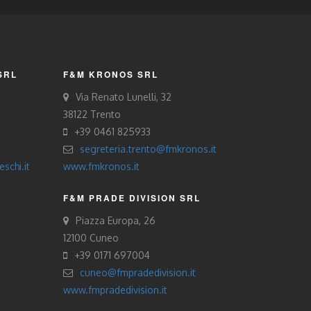
SRL
F&M KRONOS SRL
Via Renato Lunelli, 32
38122 Trento
+39 0461 825933
segreteria.trento@fmkronos.it
schi.it
www.fmkronos.it
F&M PRADE DIVISION SRL
Piazza Europa, 26
12100 Cuneo
+39 0171 697004
cuneo@fmpradedivision.it
www.fmpradedivision.it