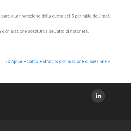
pare alla ripartizione della quota del 5 per mille dell’Irpef,
ichiarazione sostitutiva dell’atto di notorietà.
30 Aprile – Saldo e stralcio: dichiarazione di adesione
»