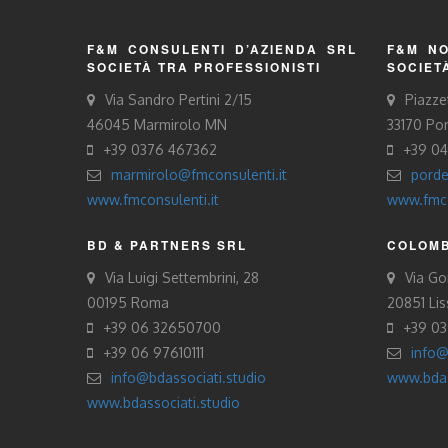
F&M CONSULENTI D’AZIENDA SRL
F&M NO
SOCIETÀ TRA PROFESSIONISTI
SOCIET
Via Sandro Pertini 2/15
Piazze
46045 Marmirolo MN
33170 Po
+39 0376 467362
+39 0
marmirolo@fmconsulenti.it
porde
www.fmconsulenti.it
www.fmco
BD & PARTNERS SRL
COLOMB
Via Luigi Settembrini, 28
Via Gor
00195 Roma
20851 Li
+39 06 32650700
+39 0
+39 06 97610111
info@
info@bdassociati.studio
www.bdas
www.bdassociati.studio