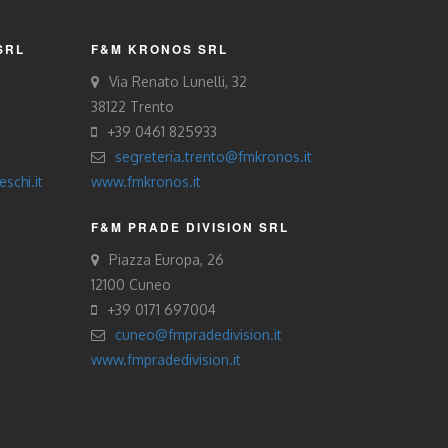
SRL
F&M KRONOS SRL
Via Renato Lunelli, 32
38122 Trento
+39 0461 825933
segreteria.trento@fmkronos.it
schi.it
www.fmkronos.it
F&M PRADE DIVISION SRL
Piazza Europa, 26
12100 Cuneo
+39 0171 697004
cuneo@fmpradedivision.it
www.fmpradedivision.it