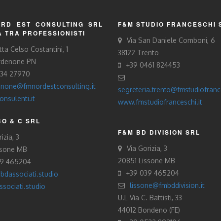
RD EST CONSULTING SRL
F&M STUDIO FRANCESCHI 
À TRA PROFESSIONISTI
Via San Daniele Comboni, 6
tta Celso Costantini, 1
38122 Trento
rdenone PN
+39 0461 824453
434 27970
none@fmnordestconsulting.it
segreteria.trento@fmstudiofrance
nsulenti.it
www.fmstudiofranceschi.it
O & C SRL
F&M BD DIVISION SRL
izia, 3
Via Gorizia, 3
ssone MB
20851 Lissone MB
39 465204
+39 039 465204
bdassociati.studio
lissone@fmbddivision.it
sociati.studio
U.L Via C. Battisti, 33
44012 Bondeno (FE)