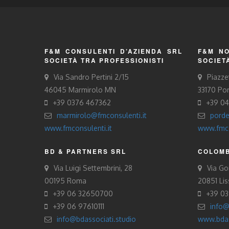
F&M CONSULENTI D’AZIENDA SRL
F&M NO
SOCIETÀ TRA PROFESSIONISTI
SOCIET
Via Sandro Pertini 2/15
Piazze
46045 Marmirolo MN
33170 Po
+39 0376 467362
+39 0
marmirolo@fmconsulenti.it
porde
www.fmconsulenti.it
www.fmco
BD & PARTNERS SRL
COLOMB
Via Luigi Settembrini, 28
Via Gor
00195 Roma
20851 Li
+39 06 32650700
+39 0
+39 06 97610111
info@
info@bdassociati.studio
www.bdas