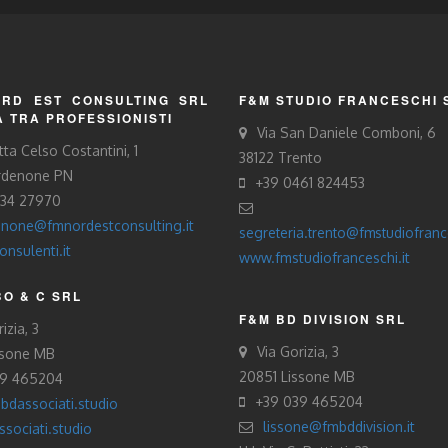
RD EST CONSULTING SRL
F&M STUDIO FRANCESCHI 
À TRA PROFESSIONISTI
Via San Daniele Comboni, 6
tta Celso Costantini, 1
38122 Trento
rdenone PN
+39 0461 824453
434 27970
none@fmnordestconsulting.it
segreteria.trento@fmstudiofrance
nsulenti.it
www.fmstudiofranceschi.it
O & C SRL
F&M BD DIVISION SRL
izia, 3
Via Gorizia, 3
ssone MB
20851 Lissone MB
39 465204
+39 039 465204
bdassociati.studio
lissone@fmbddivision.it
sociati.studio