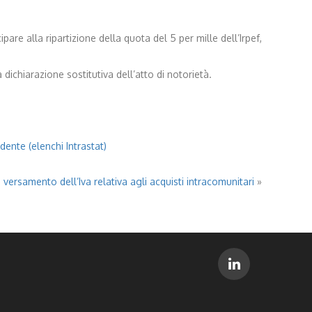
pare alla ripartizione della quota del 5 per mille dell’Irpef,
ichiarazione sostitutiva dell’atto di notorietà.
dente (elenchi Intrastat)
 versamento dell’Iva relativa agli acquisti intracomunitari
»