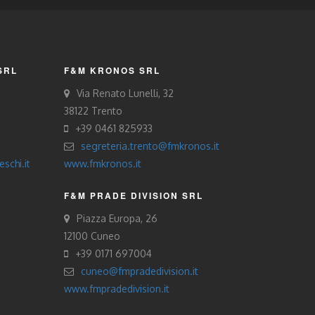
SRL
F&M KRONOS SRL
Via Renato Lunelli, 32
38122 Trento
+39 0461 825933
segreteria.trento@fmkronos.it
schi.it
www.fmkronos.it
F&M PRADE DIVISION SRL
Piazza Europa, 26
12100 Cuneo
+39 0171 697004
cuneo@fmpradedivision.it
www.fmpradedivision.it