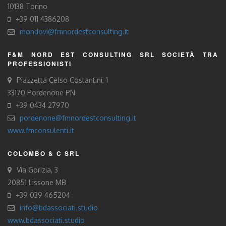
10138 Torino
+39 011 4386208
mondovi@fmnordestconsulting.it
F&M NORD EST CONSULTING SRL SOCIETÀ TRA
PROFESSIONISTI
Piazzetta Celso Costantini, 1
33170 Pordenone PN
+39 0434 27970
pordenone@fmnordestconsulting.it
www.fmconsulenti.it
COLOMBO & C SRL
Via Gorizia, 3
20851 Lissone MB
+39 039 465204
info@bdassociati.studio
www.bdassociati.studio