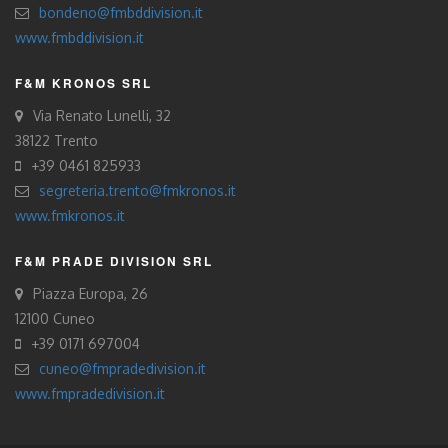
bondeno@fmbddivision.it
www.fmbddivision.it
F&M KRONOS SRL
Via Renato Lunelli, 32
38122 Trento
+39 0461 825933
segreteria.trento@fmkronos.it
www.fmkronos.it
F&M PRADE DIVISION SRL
Piazza Europa, 26
12100 Cuneo
+39 0171 697004
cuneo@fmpradedivision.it
www.fmpradedivision.it