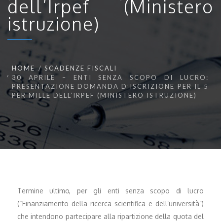
dell’Irpef (Ministero
istruzione)
HOME
SCADENZE FISCALI
30 APRILE – ENTI SENZA SCOPO DI LUCRO:
PRESENTAZIONE DOMANDA D’ISCRIZIONE PER IL 5
PER MILLE DELL’IRPEF (MINISTERO ISTRUZIONE)
Termine ultimo, per gli enti senza scopo di lucro
(“Finanziamento della ricerca scientifica e dell’università”)
che intendono partecipare alla ripartizione della quota del