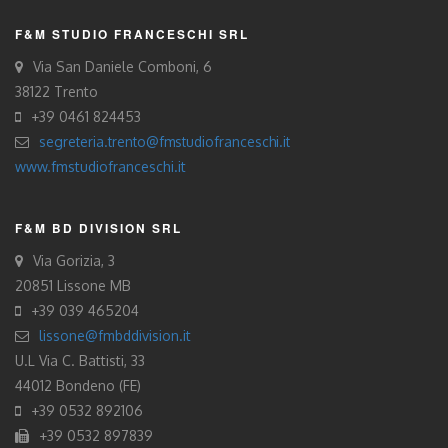
F&M STUDIO FRANCESCHI SRL
Via San Daniele Comboni, 6
38122 Trento
+39 0461 824453
segreteria.trento@fmstudiofranceschi.it
www.fmstudiofranceschi.it
F&M BD DIVISION SRL
Via Gorizia, 3
20851 Lissone MB
+39 039 465204
lissone@fmbddivision.it
U.L Via C. Battisti, 33
44012 Bondeno (FE)
+39 0532 892106
+39 0532 897839