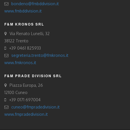
bondeno@fmbddivision.it
www.fmbddivision.it
F&M KRONOS SRL
Via Renato Lunelli, 32
38122 Trento
+39 0461 825933
segreteria.trento@fmkronos.it
www.fmkronos.it
F&M PRADE DIVISION SRL
Piazza Europa, 26
12100 Cuneo
+39 0171 697004
cuneo@fmpradedivision.it
www.fmpradedivision.it