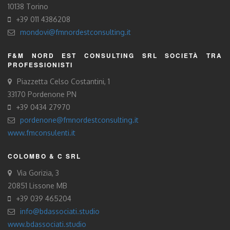
10138 Torino
+39 011 4386208
mondovi@fmnordestconsulting.it
F&M NORD EST CONSULTING SRL SOCIETÀ TRA
PROFESSIONISTI
Piazzetta Celso Costantini, 1
33170 Pordenone PN
+39 0434 27970
pordenone@fmnordestconsulting.it
www.fmconsulenti.it
COLOMBO & C SRL
Via Gorizia, 3
20851 Lissone MB
+39 039 465204
info@bdassociati.studio
www.bdassociati.studio