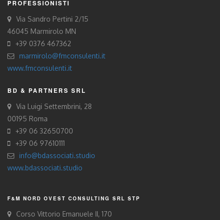
PROFESSIONISTI
Via Sandro Pertini 2/15
46045 Marmirolo MN
+39 0376 467362
marmirolo@fmconsulenti.it
www.fmconsulenti.it
BD & PARTNERS SRL
Via Luigi Settembrini, 28
00195 Roma
+39 06 32650700
+39 06 97610111
info@bdassociati.studio
www.bdassociati.studio
F&M NORD OVEST CONSULTING SRL STP
Corso Vittorio Emanuele II, 170