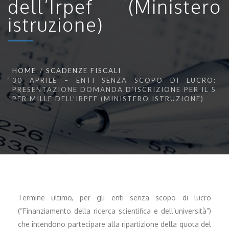
dell’Irpef (Ministero
istruzione)
HOME
SCADENZE FISCALI
30 APRILE – ENTI SENZA SCOPO DI LUCRO:
PRESENTAZIONE DOMANDA D’ISCRIZIONE PER IL 5
PER MILLE DELL’IRPEF (MINISTERO ISTRUZIONE)
Termine ultimo, per gli enti senza scopo di lucro
(“Finanziamento della ricerca scientifica e dell’università”)
che intendono partecipare alla ripartizione della quota del