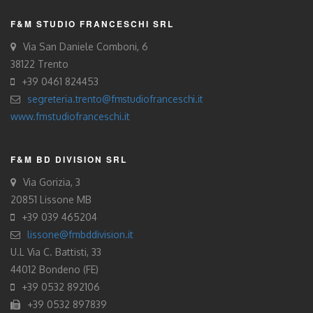
F&M STUDIO FRANCESCHI SRL
Via San Daniele Comboni, 6
38122 Trento
+39 0461 824453
segreteria.trento@fmstudiofranceschi.it
www.fmstudiofranceschi.it
F&M BD DIVISION SRL
Via Gorizia, 3
20851 Lissone MB
+39 039 465204
lissone@fmbddivision.it
U.L Via C. Battisti, 33
44012 Bondeno (FE)
+39 0532 892106
+39 0532 897839