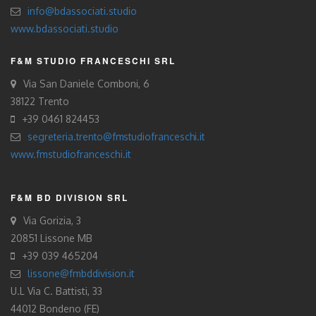
info@bdassociati.studio
www.bdassociati.studio
F&M STUDIO FRANCESCHI SRL
Via San Daniele Comboni, 6
38122 Trento
+39 0461 824453
segreteria.trento@fmstudiofranceschi.it
www.fmstudiofranceschi.it
F&M BD DIVISION SRL
Via Gorizia, 3
20851 Lissone MB
+39 039 465204
lissone@fmbddivision.it
U.L Via C. Battisti, 33
44012 Bondeno (FE)