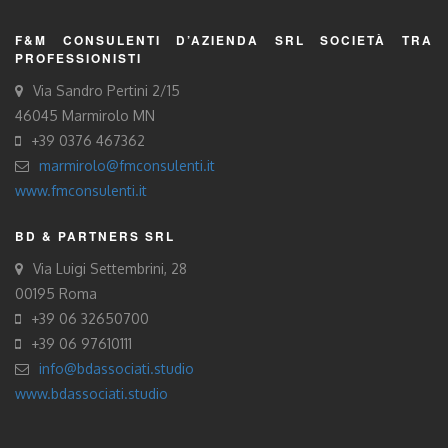
F&M CONSULENTI D’AZIENDA SRL SOCIETÀ TRA
PROFESSIONISTI
Via Sandro Pertini 2/15
46045 Marmirolo MN
+39 0376 467362
marmirolo@fmconsulenti.it
www.fmconsulenti.it
BD & PARTNERS SRL
Via Luigi Settembrini, 28
00195 Roma
+39 06 32650700
+39 06 97610111
info@bdassociati.studio
www.bdassociati.studio