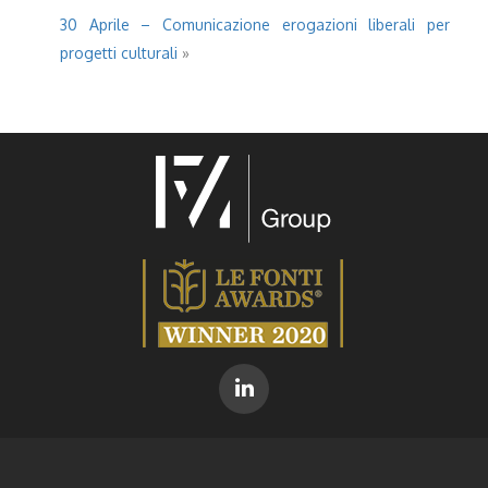
30 Aprile – Comunicazione erogazioni liberali per
progetti culturali
»