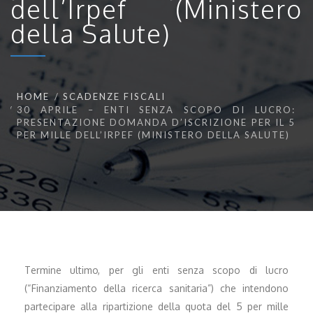
dell’Irpef (Ministero
della Salute)
HOME
SCADENZE FISCALI
30 APRILE – ENTI SENZA SCOPO DI LUCRO:
PRESENTAZIONE DOMANDA D’ISCRIZIONE PER IL 5
PER MILLE DELL’IRPEF (MINISTERO DELLA SALUTE)
Termine ultimo, per gli enti senza scopo di lucro
(“Finanziamento della ricerca sanitaria”) che intendono
partecipare alla ripartizione della quota del 5 per mille