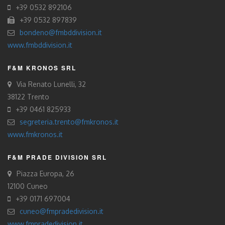
+39 0532 892106
+39 0532 897839
bondeno@fmbddivision.it
www.fmbddivision.it
F&M KRONOS SRL
Via Renato Lunelli, 32
38122 Trento
+39 0461 825933
segreteria.trento@fmkronos.it
www.fmkronos.it
F&M PRADE DIVISION SRL
Piazza Europa, 26
12100 Cuneo
+39 0171 697004
cuneo@fmpradedivision.it
www.fmpradedivision.it