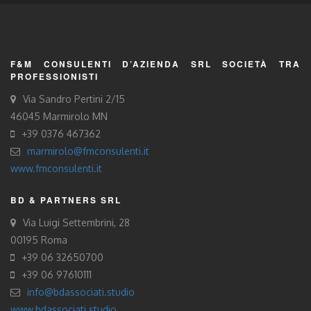
F&M CONSULENTI D’AZIENDA SRL SOCIETÀ TRA
PROFESSIONISTI
Via Sandro Pertini 2/15
46045 Marmirolo MN
+39 0376 467362
marmirolo@fmconsulenti.it
www.fmconsulenti.it
BD & PARTNERS SRL
Via Luigi Settembrini, 28
00195 Roma
+39 06 32650700
+39 06 97610111
info@bdassociati.studio
www.bdassociati.studio