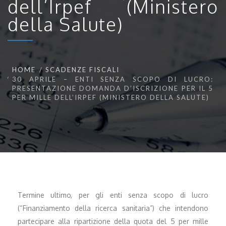
dell’Irpef (Ministero
della Salute)
HOME
SCADENZE FISCALI
30 APRILE – ENTI SENZA SCOPO DI LUCRO:
PRESENTAZIONE DOMANDA D’ISCRIZIONE PER IL 5
PER MILLE DELL’IRPEF (MINISTERO DELLA SALUTE)
Termine ultimo, per gli enti senza scopo di lucro
(“Finanziamento della ricerca sanitaria”) che intendono
partecipare alla ripartizione della quota del 5 per mille