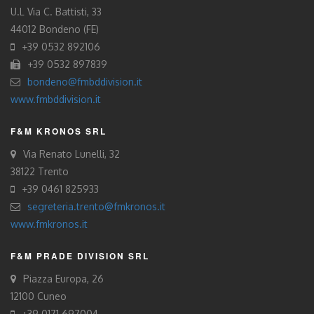
U.L Via C. Battisti, 33
44012 Bondeno (FE)
+39 0532 892106
+39 0532 897839
bondeno@fmbddivision.it
www.fmbddivision.it
F&M KRONOS SRL
Via Renato Lunelli, 32
38122 Trento
+39 0461 825933
segreteria.trento@fmkronos.it
www.fmkronos.it
F&M PRADE DIVISION SRL
Piazza Europa, 26
12100 Cuneo
+39 0171 697004