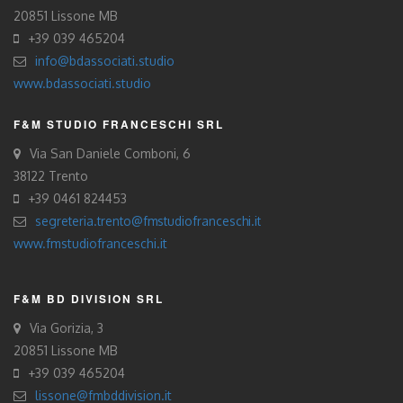
20851 Lissone MB
+39 039 465204
info@bdassociati.studio
www.bdassociati.studio
F&M STUDIO FRANCESCHI SRL
Via San Daniele Comboni, 6
38122 Trento
+39 0461 824453
segreteria.trento@fmstudiofranceschi.it
www.fmstudiofranceschi.it
F&M BD DIVISION SRL
Via Gorizia, 3
20851 Lissone MB
+39 039 465204
lissone@fmbddivision.it