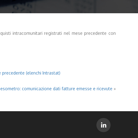
cquisti intracomunitari registrati nel mese precedente con
e precedente (elenchi Intrastat)
pesometro: comunicazione dati fatture emesse e ricevute
»