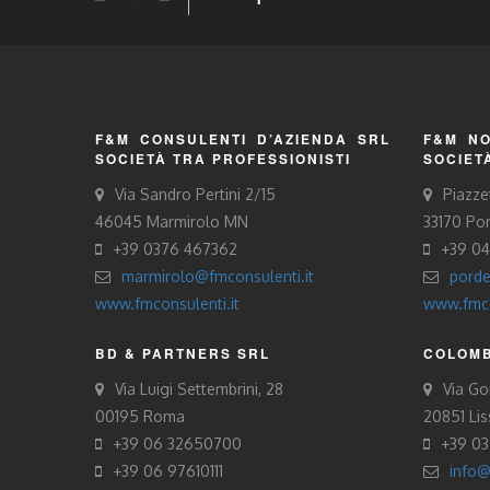
F&M CONSULENTI D’AZIENDA SRL
F&M NO
SOCIETÀ TRA PROFESSIONISTI
SOCIET
Via Sandro Pertini 2/15
Piazze
46045 Marmirolo MN
33170 Po
+39 0376 467362
+39 0
marmirolo@fmconsulenti.it
porde
www.fmconsulenti.it
www.fmco
BD & PARTNERS SRL
COLOMB
Via Luigi Settembrini, 28
Via Gor
00195 Roma
20851 Li
+39 06 32650700
+39 0
+39 06 97610111
info@