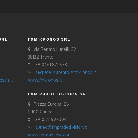
SRL
F&M KRONOS SRL
Via Renato Lunelli, 32
38122 Trento
+39 0461 825933
segreteria.trento@fmkronos.it
schi.it
www.fmkronos.it
F&M PRADE DIVISION SRL
Piazza Europa, 26
12100 Cuneo
+39 0171 697004
cuneo@fmpradedivision.it
www.fmpradedivision.it