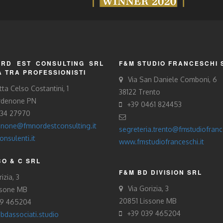
RD EST CONSULTING SRL
F&M STUDIO FRANCESCHI 
À TRA PROFESSIONISTI
Via San Daniele Comboni, 6
tta Celso Costantini, 1
38122 Trento
rdenone PN
+39 0461 824453
434 27970
none@fmnordestconsulting.it
segreteria.trento@fmstudiofrance
nsulenti.it
www.fmstudiofranceschi.it
O & C SRL
F&M BD DIVISION SRL
izia, 3
Via Gorizia, 3
ssone MB
20851 Lissone MB
39 465204
+39 039 465204
bdassociati.studio