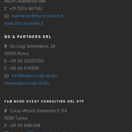
46045 Marmirolo MN
+39 0376 467362
marmirolo@fmconsulenti.it
www.fmconsulenti.it
BD & PARTNERS SRL
Via Luigi Settembrini, 28
00195 Roma
+39 06 32650700
+39 06 97610111
info@bdassociati.studio
www.bdassociati.studio
F&M NORD OVEST CONSULTING SRL STP
Corso Vittorio Emanuele II, 170
10138 Torino
+39 011 4386208