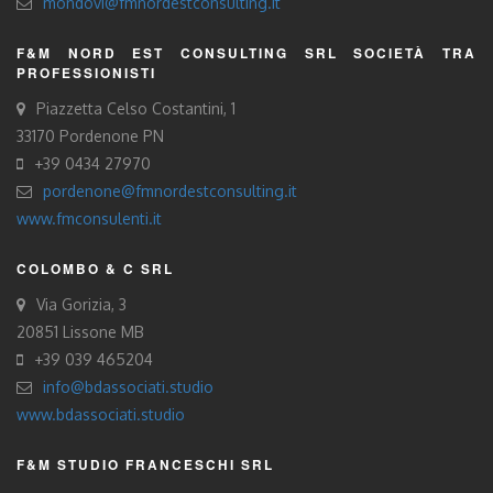
mondovi@fmnordestconsulting.it
F&M NORD EST CONSULTING SRL SOCIETÀ TRA
PROFESSIONISTI
Piazzetta Celso Costantini, 1
33170 Pordenone PN
+39 0434 27970
pordenone@fmnordestconsulting.it
www.fmconsulenti.it
COLOMBO & C SRL
Via Gorizia, 3
20851 Lissone MB
+39 039 465204
info@bdassociati.studio
www.bdassociati.studio
F&M STUDIO FRANCESCHI SRL