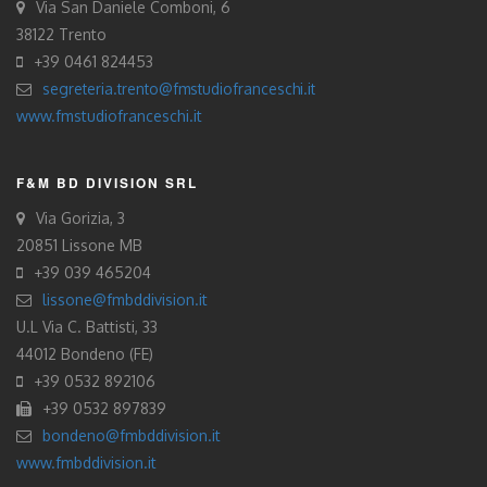
Via San Daniele Comboni, 6
38122 Trento
+39 0461 824453
segreteria.trento@fmstudiofranceschi.it
www.fmstudiofranceschi.it
F&M BD DIVISION SRL
Via Gorizia, 3
20851 Lissone MB
+39 039 465204
lissone@fmbddivision.it
U.L Via C. Battisti, 33
44012 Bondeno (FE)
+39 0532 892106
+39 0532 897839
bondeno@fmbddivision.it
www.fmbddivision.it