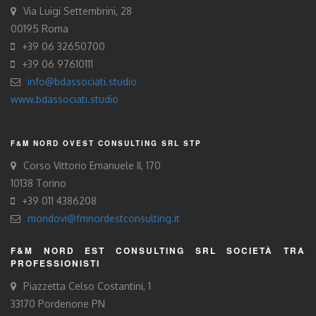
Via Luigi Settembrini, 28
00195 Roma
+39 06 32650700
+39 06 97610111
info@bdassociati.studio
www.bdassociati.studio
F&M NORD OVEST CONSULTING SRL STP
Corso Vittorio Emanuele II, 170
10138 Torino
+39 011 4386208
mondovi@fmnordestconsulting.it
F&M NORD EST CONSULTING SRL SOCIETÀ TRA
PROFESSIONISTI
Piazzetta Celso Costantini, 1
33170 Pordenone PN