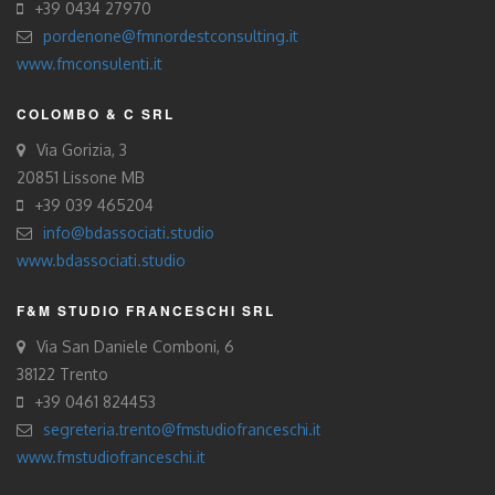
+39 0434 27970
pordenone@fmnordestconsulting.it
www.fmconsulenti.it
COLOMBO & C SRL
Via Gorizia, 3
20851 Lissone MB
+39 039 465204
info@bdassociati.studio
www.bdassociati.studio
F&M STUDIO FRANCESCHI SRL
Via San Daniele Comboni, 6
38122 Trento
+39 0461 824453
segreteria.trento@fmstudiofranceschi.it
www.fmstudiofranceschi.it