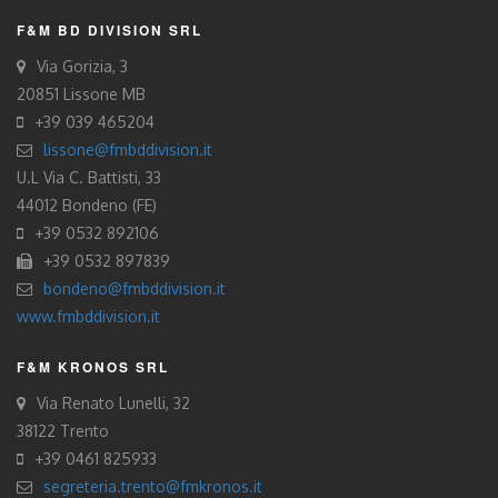
F&M BD DIVISION SRL
Via Gorizia, 3
20851 Lissone MB
+39 039 465204
lissone@fmbddivision.it
U.L Via C. Battisti, 33
44012 Bondeno (FE)
+39 0532 892106
+39 0532 897839
bondeno@fmbddivision.it
www.fmbddivision.it
F&M KRONOS SRL
Via Renato Lunelli, 32
38122 Trento
+39 0461 825933
segreteria.trento@fmkronos.it