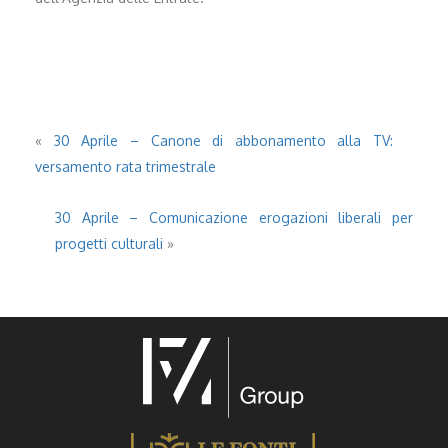
«
30 Aprile – Canone di abbonamento alla TV:
versamento rata trimestrale
30 Aprile – Comunicazione erogazioni liberali per
progetti culturali
»