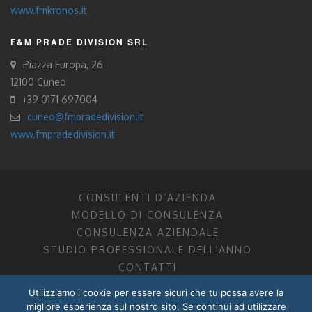
www.fmkronos.it
F&M PRADE DIVISION SRL
Piazza Europa, 26
12100 Cuneo
+39 0171 697004
cuneo@fmpradedivision.it
www.fmpradedivision.it
CONSULENTI D’AZIENDA
MODELLO DI CONSULENZA
CONSULENZA AZIENDALE
STUDIO PROFESSIONALE DELL’ANNO
CONTATTI
Utilizziamo i cookie per essere sicuri che tu possa avere la
FM CONSULENTI D’AZIENDA SOCIETÀ TRA PROFESSIONISTI
migliore esperienza sul nostro sito. Se continui ad utilizzare
DOTTORI COMMERCIALISTI MANTOVA, PORDENONE, TRENTO