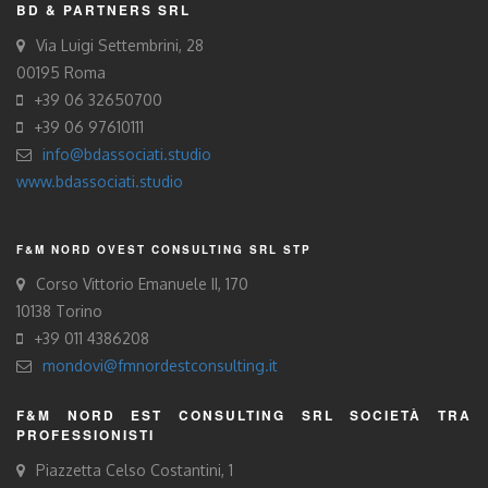
BD & PARTNERS SRL
Via Luigi Settembrini, 28
00195 Roma
+39 06 32650700
+39 06 97610111
info@bdassociati.studio
www.bdassociati.studio
F&M NORD OVEST CONSULTING SRL STP
Corso Vittorio Emanuele II, 170
10138 Torino
+39 011 4386208
mondovi@fmnordestconsulting.it
F&M NORD EST CONSULTING SRL SOCIETÀ TRA
PROFESSIONISTI
Piazzetta Celso Costantini, 1