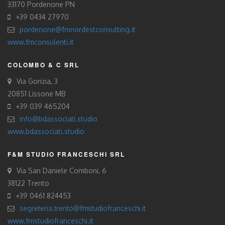
33170 Pordenone PN
+39 0434 27970
pordenone@fmnordestconsulting.it
www.fmconsulenti.it
COLOMBO & C SRL
Via Gorizia, 3
20851 Lissone MB
+39 039 465204
info@bdassociati.studio
www.bdassociati.studio
F&M STUDIO FRANCESCHI SRL
Via San Daniele Comboni, 6
38122 Trento
+39 0461 824453
segreteria.trento@fmstudiofranceschi.it
www.fmstudiofranceschi.it