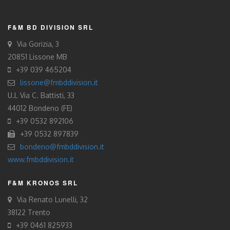
F&M BD DIVISION SRL
Via Gorizia, 3
20851 Lissone MB
+39 039 465204
lissone@fmbddivision.it
U.L Via C. Battisti, 33
44012 Bondeno (FE)
+39 0532 892106
+39 0532 897839
bondeno@fmbddivision.it
www.fmbddivision.it
F&M KRONOS SRL
Via Renato Lunelli, 32
38122 Trento
+39 0461 825933