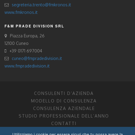
segreteria.trento@fmkronos.it
www.fmkronos.it
F&M PRADE DIVISION SRL
Piazza Europa, 26
12100 Cuneo
+39 0171 697004
cuneo@fmpradedivision.it
www.fmpradedivision.it
CONSULENTI D’AZIENDA
MODELLO DI CONSULENZA
CONSULENZA AZIENDALE
STUDIO PROFESSIONALE DELL’ANNO
CONTATTI
Utilizziamo i cookie per essere sicuri che tu possa avere la