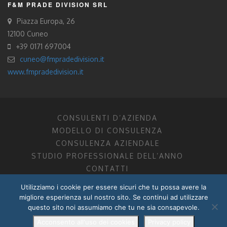
F&M PRADE DIVISION SRL
Piazza Europa, 26
12100 Cuneo
+39 0171 697004
cuneo@fmpradedivision.it
www.fmpradedivision.it
CONSULENTI D’AZIENDA
MODELLO DI CONSULENZA
CONSULENZA AZIENDALE
STUDIO PROFESSIONALE DELL’ANNO
CONTATTI
Utilizziamo i cookie per essere sicuri che tu possa avere la
FM CONSULENTI D’AZIENDA SOCIETÀ TRA PROFESSIONISTI
migliore esperienza sul nostro sito. Se continui ad utilizzare
DOTTORI COMMERCIALISTI MANTOVA, PORDENONE, TRENTO
questo sito noi assumiamo che tu ne sia consapevole.
P.I. 01599280201
POWERED BY –
DZ DESIGN
–
RADIXLAB
Acconsento all'uso dei cookies
Privacy policy