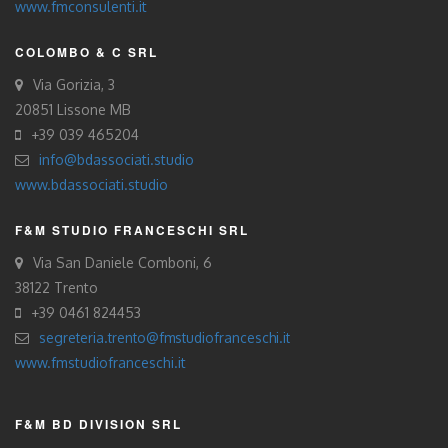
www.fmconsulenti.it
COLOMBO & C SRL
Via Gorizia, 3
20851 Lissone MB
+39 039 465204
info@bdassociati.studio
www.bdassociati.studio
F&M STUDIO FRANCESCHI SRL
Via San Daniele Comboni, 6
38122 Trento
+39 0461 824453
segreteria.trento@fmstudiofranceschi.it
www.fmstudiofranceschi.it
F&M BD DIVISION SRL