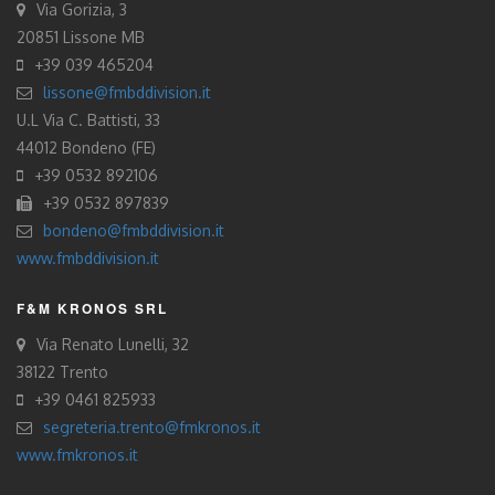
Via Gorizia, 3
20851 Lissone MB
+39 039 465204
lissone@fmbddivision.it
U.L Via C. Battisti, 33
44012 Bondeno (FE)
+39 0532 892106
+39 0532 897839
bondeno@fmbddivision.it
www.fmbddivision.it
F&M KRONOS SRL
Via Renato Lunelli, 32
38122 Trento
+39 0461 825933
segreteria.trento@fmkronos.it
www.fmkronos.it