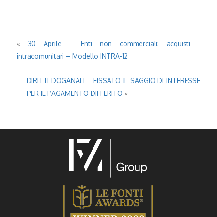
«
30 Aprile – Enti non commerciali: acquisti
intracomunitari – Modello INTRA-12
DIRITTI DOGANALI – FISSATO IL SAGGIO DI INTERESSE
PER IL PAGAMENTO DIFFERITO
»