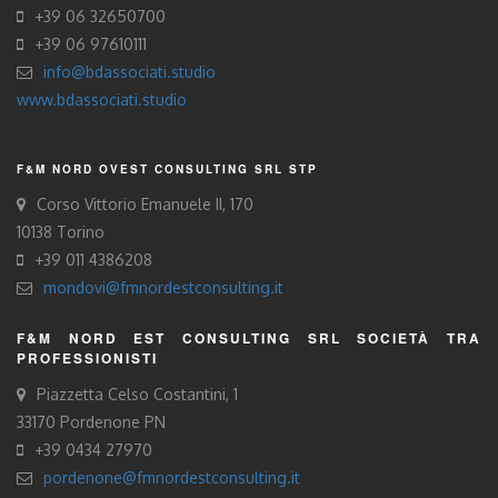
+39 06 32650700
+39 06 97610111
info@bdassociati.studio
www.bdassociati.studio
F&M NORD OVEST CONSULTING SRL STP
Corso Vittorio Emanuele II, 170
10138 Torino
+39 011 4386208
mondovi@fmnordestconsulting.it
F&M NORD EST CONSULTING SRL SOCIETÀ TRA
PROFESSIONISTI
Piazzetta Celso Costantini, 1
33170 Pordenone PN
+39 0434 27970
pordenone@fmnordestconsulting.it