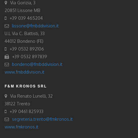
Via Gorizia, 3
20851 Lissone MB
+39 039 465204
lissone@fmbddivision.it
U.L Via C. Battisti, 33
44012 Bondeno (FE)
+39 0532 892106
+39 0532 897839
bondeno@fmbddivision.it
www.fmbddivision.it
F&M KRONOS SRL
Via Renato Lunelli, 32
38122 Trento
+39 0461 825933
segreteria.trento@fmkronos.it
www.fmkronos.it