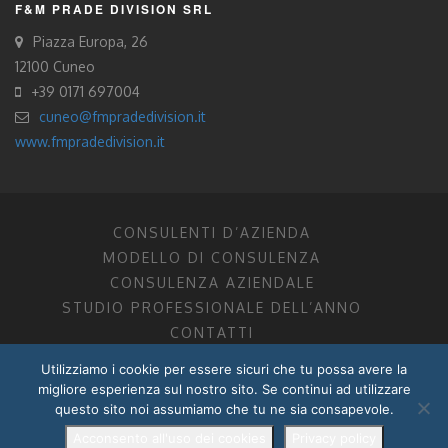
F&M PRADE DIVISION SRL
Piazza Europa, 26
12100 Cuneo
+39 0171 697004
cuneo@fmpradedivision.it
www.fmpradedivision.it
CONSULENTI D’AZIENDA
MODELLO DI CONSULENZA
CONSULENZA AZIENDALE
STUDIO PROFESSIONALE DELL’ANNO
CONTATTI
Utilizziamo i cookie per essere sicuri che tu possa avere la
FM CONSULENTI D’AZIENDA SOCIETÀ TRA PROFESSIONISTI
migliore esperienza sul nostro sito. Se continui ad utilizzare
DOTTORI COMMERCIALISTI MANTOVA, PORDENONE, TRENTO
questo sito noi assumiamo che tu ne sia consapevole.
P.I. 01599280201
POWERED BY –
DZ DESIGN
–
RADIXLAB
Acconsento all'uso dei cookies
Privacy policy