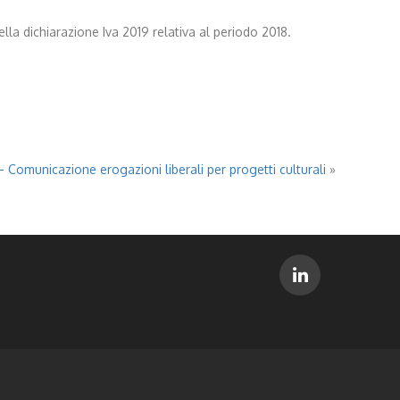
lla dichiarazione Iva 2019 relativa al periodo 2018.
– Comunicazione erogazioni liberali per progetti culturali
»