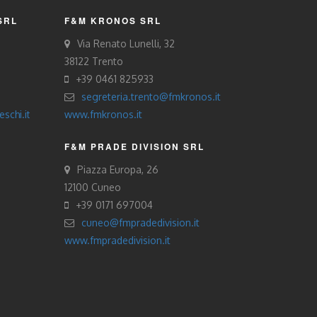
SRL
F&M KRONOS SRL
Via Renato Lunelli, 32
38122 Trento
+39 0461 825933
segreteria.trento@fmkronos.it
schi.it
www.fmkronos.it
F&M PRADE DIVISION SRL
Piazza Europa, 26
12100 Cuneo
+39 0171 697004
cuneo@fmpradedivision.it
www.fmpradedivision.it