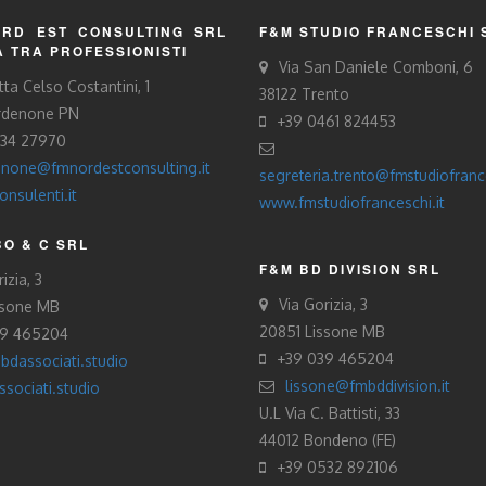
RD EST CONSULTING SRL
F&M STUDIO FRANCESCHI 
À TRA PROFESSIONISTI
Via San Daniele Comboni, 6
tta Celso Costantini, 1
38122 Trento
rdenone PN
+39 0461 824453
434 27970
none@fmnordestconsulting.it
segreteria.trento@fmstudiofrance
nsulenti.it
www.fmstudiofranceschi.it
O & C SRL
F&M BD DIVISION SRL
izia, 3
Via Gorizia, 3
ssone MB
20851 Lissone MB
39 465204
+39 039 465204
bdassociati.studio
lissone@fmbddivision.it
sociati.studio
U.L Via C. Battisti, 33
44012 Bondeno (FE)
+39 0532 892106