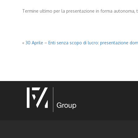
Termine ultimo per la presentazione in forma autonoma, tram
«
30 Aprile – Enti senza scopo di lucro: presentazione doman