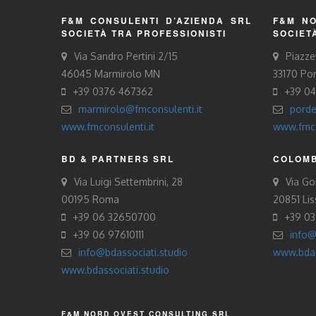
F&M CONSULENTI D’AZIENDA SRL
F&M NO
SOCIETÀ TRA PROFESSIONISTI
SOCIET
Via Sandro Pertini 2/15
Piazze
46045 Marmirolo MN
33170 Po
+39 0376 467362
+39 0
marmirolo@fmconsulenti.it
porde
www.fmconsulenti.it
www.fmco
BD & PARTNERS SRL
COLOMB
Via Luigi Settembrini, 28
Via Gor
00195 Roma
20851 Li
+39 06 32650700
+39 0
+39 06 97610111
info@
info@bdassociati.studio
www.bdas
www.bdassociati.studio
F&M NORD OVEST CONSULTING SRL