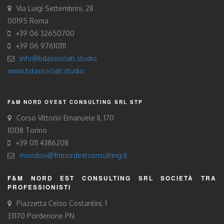
Via Luigi Settembrini, 28
00195 Roma
+39 06 32650700
+39 06 97610111
info@bdassociati.studio
www.bdassociati.studio
F&M NORD OVEST CONSULTING SRL STP
Corso Vittorio Emanuele II, 170
10138 Torino
+39 011 4386208
mondovi@fmnordestconsulting.it
F&M NORD EST CONSULTING SRL SOCIETÀ TRA
PROFESSIONISTI
Piazzetta Celso Costantini, 1
33170 Pordenone PN