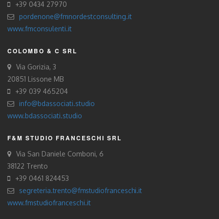
+39 0434 27970
pordenone@fmnordestconsulting.it
www.fmconsulenti.it
COLOMBO & C SRL
Via Gorizia, 3
20851 Lissone MB
+39 039 465204
info@bdassociati.studio
www.bdassociati.studio
F&M STUDIO FRANCESCHI SRL
Via San Daniele Comboni, 6
38122 Trento
+39 0461 824453
segreteria.trento@fmstudiofranceschi.it
www.fmstudiofranceschi.it