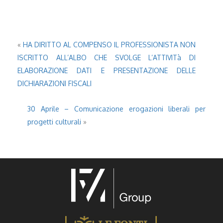
«
HA DIRITTO AL COMPENSO IL PROFESSIONISTA NON
ISCRITTO ALL’ALBO CHE SVOLGE L’ATTIVITà DI
ELABORAZIONE DATI E PRESENTAZIONE DELLE
DICHIARAZIONI FISCALI
30 Aprile – Comunicazione erogazioni liberali per
progetti culturali
»