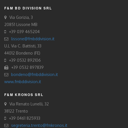
F&M BD DIVISION SRL
Via Gorizia, 3
20851 Lissone MB
+39 039 465204
lissone@fmbddivision.it
U.L Via C. Battisti, 33
44012 Bondeno (FE)
+39 0532 892106
+39 0532 897839
bondeno@fmbddivision.it
www.fmbddivision.it
F&M KRONOS SRL
Via Renato Lunelli, 32
38122 Trento
+39 0461 825933
segreteria.trento@fmkronos.it