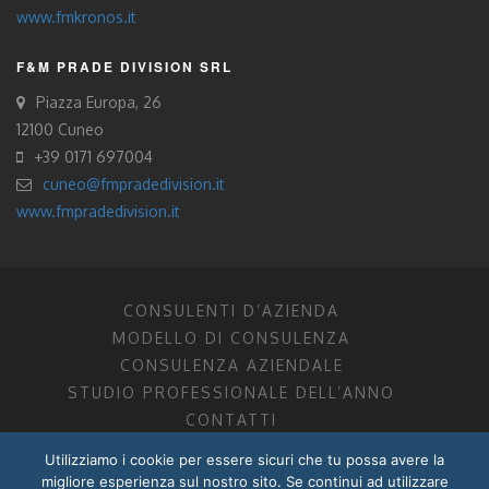
www.fmkronos.it
F&M PRADE DIVISION SRL
Piazza Europa, 26
12100 Cuneo
+39 0171 697004
cuneo@fmpradedivision.it
www.fmpradedivision.it
CONSULENTI D’AZIENDA
MODELLO DI CONSULENZA
CONSULENZA AZIENDALE
STUDIO PROFESSIONALE DELL’ANNO
CONTATTI
Utilizziamo i cookie per essere sicuri che tu possa avere la
FM CONSULENTI D’AZIENDA SOCIETÀ TRA PROFESSIONISTI
migliore esperienza sul nostro sito. Se continui ad utilizzare
DOTTORI COMMERCIALISTI MANTOVA, PORDENONE, TRENTO