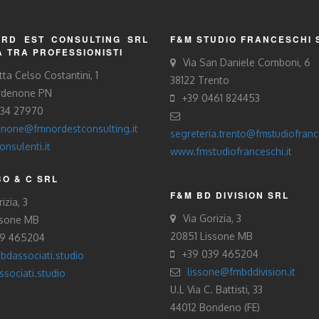
RD EST CONSULTING SRL
F&M STUDIO FRANCESCHI 
À TRA PROFESSIONISTI
Via San Daniele Comboni, 6
tta Celso Costantini, 1
38122 Trento
rdenone PN
+39 0461 824453
434 27970
none@fmnordestconsulting.it
segreteria.trento@fmstudiofrance
nsulenti.it
www.fmstudiofranceschi.it
O & C SRL
F&M BD DIVISION SRL
izia, 3
Via Gorizia, 3
ssone MB
20851 Lissone MB
39 465204
+39 039 465204
bdassociati.studio
lissone@fmbddivision.it
sociati.studio
U.L Via C. Battisti, 33
44012 Bondeno (FE)