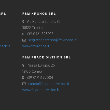
SRL
F&M KRONOS SRL
Via Renato Lunelli, 32
38122 Trento
+39 0461 825933
segreteria.trento@fmkronos.it
schi.it
www.fmkronos.it
F&M PRADE DIVISION SRL
Piazza Europa, 26
12100 Cuneo
+39 0171 697004
cuneo@fmpradedivision.it
www.fmpradedivision.it