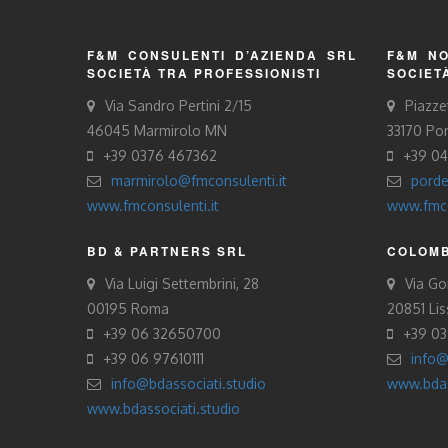
F&M CONSULENTI D’AZIENDA SRL
F&M NO
SOCIETÀ TRA PROFESSIONISTI
SOCIET
Via Sandro Pertini 2/15
Piazze
46045 Marmirolo MN
33170 Po
+39 0376 467362
+39 0
marmirolo@fmconsulenti.it
porde
www.fmconsulenti.it
www.fmco
BD & PARTNERS SRL
COLOMB
Via Luigi Settembrini, 28
Via Gor
00195 Roma
20851 Li
+39 06 32650700
+39 0
+39 06 97610111
info@
info@bdassociati.studio
www.bdas
www.bdassociati.studio