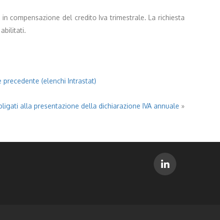
o in compensazione del credito Iva trimestrale. La richiesta
bilitati.
e precedente (elenchi Intrastat)
bligati alla presentazione della dichiarazione IVA annuale
»