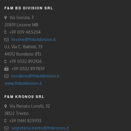
F&M BD DIVISION SRL
Via Gorizia, 3
20851 Lissone MB
+39 039 465204
lissone@fmbddivision.it
U.L Via C. Battisti, 33
44012 Bondeno (FE)
+39 0532 892106
+39 0532 897839
bondeno@fmbddivision.it
www.fmbddivision.it
F&M KRONOS SRL
Via Renato Lunelli, 32
38122 Trento
+39 0461 825933
segreteria.trento@fmkronos.it