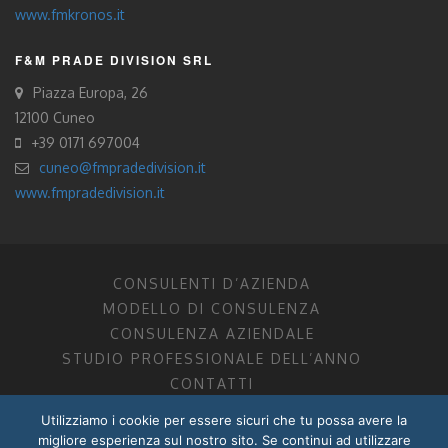
www.fmkronos.it
F&M PRADE DIVISION SRL
Piazza Europa, 26
12100 Cuneo
+39 0171 697004
cuneo@fmpradedivision.it
www.fmpradedivision.it
CONSULENTI D’AZIENDA
MODELLO DI CONSULENZA
CONSULENZA AZIENDALE
STUDIO PROFESSIONALE DELL’ANNO
CONTATTI
Utilizziamo i cookie per essere sicuri che tu possa avere la
FM CONSULENTI D’AZIENDA SOCIETÀ TRA PROFESSIONISTI
migliore esperienza sul nostro sito. Se continui ad utilizzare
DOTTORI COMMERCIALISTI MANTOVA, PORDENONE, TRENTO