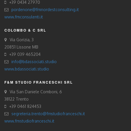
+39 0434 27970
pordenone@fmnordestconsulting.it
www.fmconsulenti.it
COLOMBO & C SRL
Via Gorizia, 3
20851 Lissone MB
+39 039 465204
info@bdassociati.studio
www.bdassociati.studio
F&M STUDIO FRANCESCHI SRL
Via San Daniele Comboni, 6
38122 Trento
+39 0461 824453
segreteria.trento@fmstudiofranceschi.it
www.fmstudiofranceschi.it