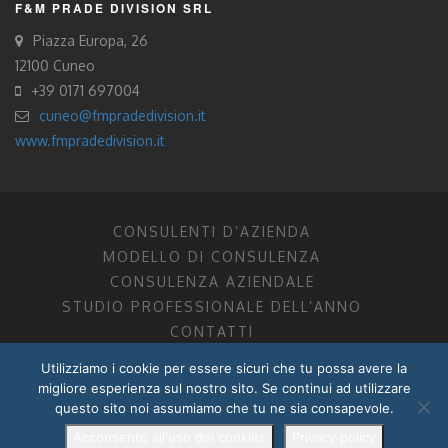
F&M PRADE DIVISION SRL
Piazza Europa, 26
12100 Cuneo
+39 0171 697004
cuneo@fmpradedivision.it
www.fmpradedivision.it
CONSULENTI D’AZIENDA
MODELLO DI CONSULENZA
CONSULENZA AZIENDALE
STUDIO PROFESSIONALE DELL’ANNO
CONTATTI
Utilizziamo i cookie per essere sicuri che tu possa avere la
FM CONSULENTI D’AZIENDA SOCIETÀ TRA PROFESSIONISTI
migliore esperienza sul nostro sito. Se continui ad utilizzare
DOTTORI COMMERCIALISTI MANTOVA, PORDENONE, TRENTO
questo sito noi assumiamo che tu ne sia consapevole.
P.I. 01599280201
POWERED BY –
DZ DESIGN
–
RADIXLAB
Acconsento all'uso dei cookies
Privacy policy