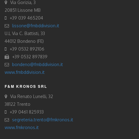
Via Gorizia, 3
20851 Lissone MB
+39 039 465204
lissone@fmbddivision.it
U.L Via C. Battisti, 33
44012 Bondeno (FE)
+39 0532 892106
+39 0532 897839
bondeno@fmbddivision.it
www.fmbddivision.it
F&M KRONOS SRL
Via Renato Lunelli, 32
38122 Trento
+39 0461 825933
segreteria.trento@fmkronos.it
www.fmkronos.it