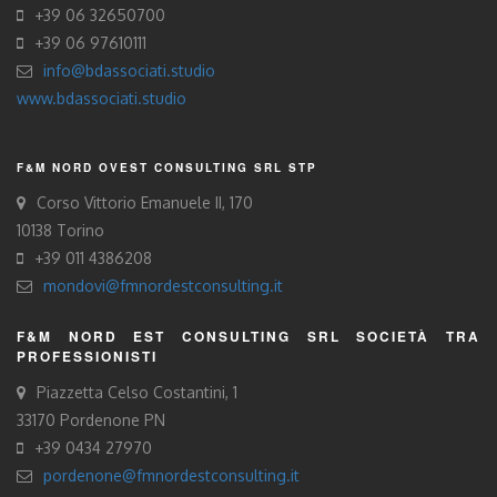
+39 06 32650700
+39 06 97610111
info@bdassociati.studio
www.bdassociati.studio
F&M NORD OVEST CONSULTING SRL STP
Corso Vittorio Emanuele II, 170
10138 Torino
+39 011 4386208
mondovi@fmnordestconsulting.it
F&M NORD EST CONSULTING SRL SOCIETÀ TRA
PROFESSIONISTI
Piazzetta Celso Costantini, 1
33170 Pordenone PN
+39 0434 27970
pordenone@fmnordestconsulting.it