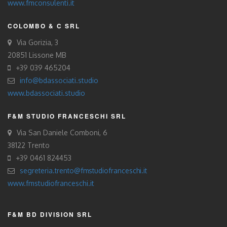
www.fmconsulenti.it
COLOMBO & C SRL
Via Gorizia, 3
20851 Lissone MB
+39 039 465204
info@bdassociati.studio
www.bdassociati.studio
F&M STUDIO FRANCESCHI SRL
Via San Daniele Comboni, 6
38122 Trento
+39 0461 824453
segreteria.trento@fmstudiofranceschi.it
www.fmstudiofranceschi.it
F&M BD DIVISION SRL