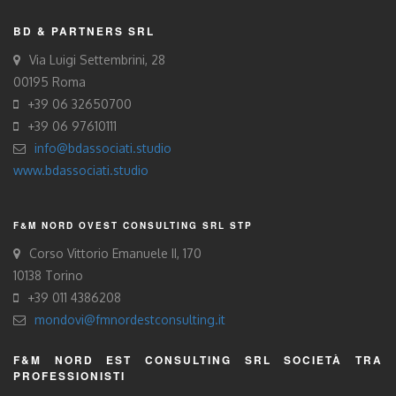
BD & PARTNERS SRL
Via Luigi Settembrini, 28
00195 Roma
+39 06 32650700
+39 06 97610111
info@bdassociati.studio
www.bdassociati.studio
F&M NORD OVEST CONSULTING SRL STP
Corso Vittorio Emanuele II, 170
10138 Torino
+39 011 4386208
mondovi@fmnordestconsulting.it
F&M NORD EST CONSULTING SRL SOCIETÀ TRA
PROFESSIONISTI