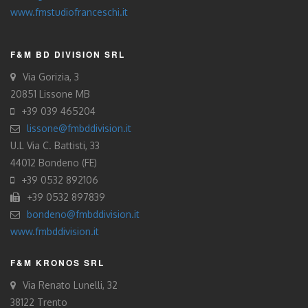
www.fmstudiofranceschi.it
F&M BD DIVISION SRL
Via Gorizia, 3
20851 Lissone MB
+39 039 465204
lissone@fmbddivision.it
U.L Via C. Battisti, 33
44012 Bondeno (FE)
+39 0532 892106
+39 0532 897839
bondeno@fmbddivision.it
www.fmbddivision.it
F&M KRONOS SRL
Via Renato Lunelli, 32
38122 Trento