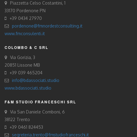
Piazzetta Celso Costantini, 1
33170 Pordenone PN
+39 0434 27970
pordenone@fmnordestconsulting.it
www.fmconsulenti.it
COLOMBO & C SRL
Via Gorizia, 3
20851 Lissone MB
+39 039 465204
info@bdassociati.studio
www.bdassociati.studio
F&M STUDIO FRANCESCHI SRL
Via San Daniele Comboni, 6
38122 Trento
+39 0461 824453
segreteria.trento@fmstudiofranceschi.it