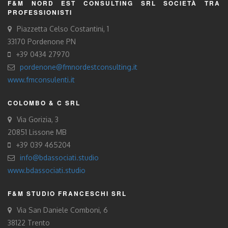
F&M NORD EST CONSULTING SRL SOCIETÀ TRA
PROFESSIONISTI
Piazzetta Celso Costantini, 1
33170 Pordenone PN
+39 0434 27970
pordenone@fmnordestconsulting.it
www.fmconsulenti.it
COLOMBO & C SRL
Via Gorizia, 3
20851 Lissone MB
+39 039 465204
info@bdassociati.studio
www.bdassociati.studio
F&M STUDIO FRANCESCHI SRL
Via San Daniele Comboni, 6
38122 Trento