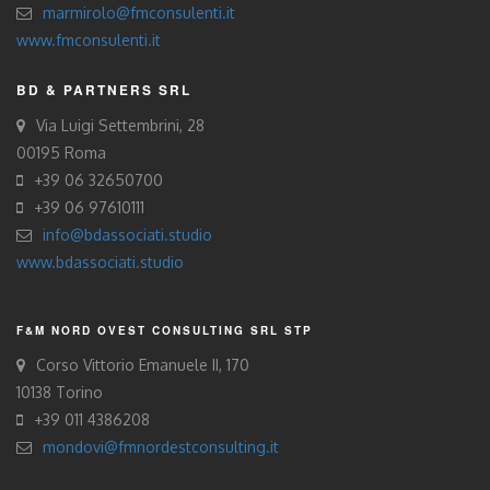
marmirolo@fmconsulenti.it
www.fmconsulenti.it
BD & PARTNERS SRL
Via Luigi Settembrini, 28
00195 Roma
+39 06 32650700
+39 06 97610111
info@bdassociati.studio
www.bdassociati.studio
F&M NORD OVEST CONSULTING SRL STP
Corso Vittorio Emanuele II, 170
10138 Torino
+39 011 4386208
mondovi@fmnordestconsulting.it