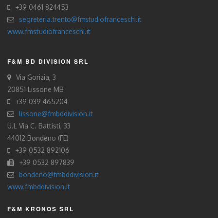
+39 0461 824453
segreteria.trento@fmstudiofranceschi.it
www.fmstudiofranceschi.it
F&M BD DIVISION SRL
Via Gorizia, 3
20851 Lissone MB
+39 039 465204
lissone@fmbddivision.it
U.L Via C. Battisti, 33
44012 Bondeno (FE)
+39 0532 892106
+39 0532 897839
bondeno@fmbddivision.it
www.fmbddivision.it
F&M KRONOS SRL