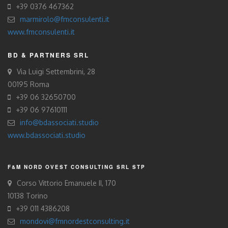
+39 0376 467362
marmirolo@fmconsulenti.it
www.fmconsulenti.it
BD & PARTNERS SRL
Via Luigi Settembrini, 28
00195 Roma
+39 06 32650700
+39 06 97610111
info@bdassociati.studio
www.bdassociati.studio
F&M NORD OVEST CONSULTING SRL STP
Corso Vittorio Emanuele II, 170
10138 Torino
+39 011 4386208
mondovi@fmnordestconsulting.it