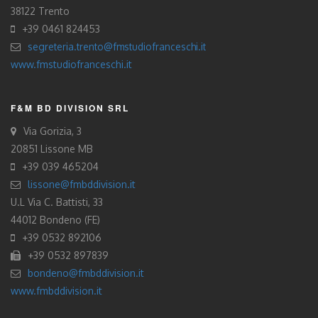
38122 Trento
+39 0461 824453
segreteria.trento@fmstudiofranceschi.it
www.fmstudiofranceschi.it
F&M BD DIVISION SRL
Via Gorizia, 3
20851 Lissone MB
+39 039 465204
lissone@fmbddivision.it
U.L Via C. Battisti, 33
44012 Bondeno (FE)
+39 0532 892106
+39 0532 897839
bondeno@fmbddivision.it
www.fmbddivision.it