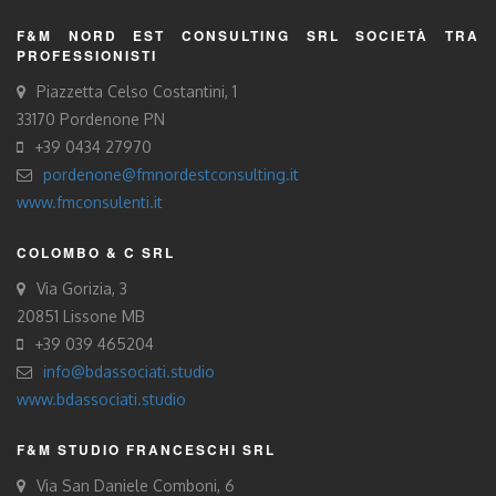
F&M NORD EST CONSULTING SRL SOCIETÀ TRA
PROFESSIONISTI
Piazzetta Celso Costantini, 1
33170 Pordenone PN
+39 0434 27970
pordenone@fmnordestconsulting.it
www.fmconsulenti.it
COLOMBO & C SRL
Via Gorizia, 3
20851 Lissone MB
+39 039 465204
info@bdassociati.studio
www.bdassociati.studio
F&M STUDIO FRANCESCHI SRL
Via San Daniele Comboni, 6